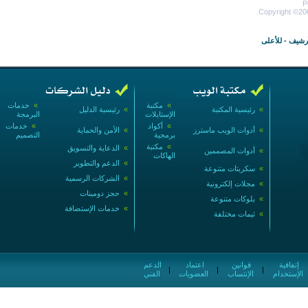
P
Copyright ©200
أرشيف
-
للأعلى
»
مكتبة
»
خدمات
»
رئيسية المكتبة
»
رئيسية الدليل
الإستايلات
البرمجة
»
أكواد
»
خدمات
»
أدوات الويب ماسترز
»
الأمن والحماية
برمجية
التصميم
»
مكتبة
»
الدعاية والتسويق
»
أدوات المصممين
الهاكات
»
الدعم والتطوير
»
سكربتات متنوعة
»
الشركات الرسمية
»
مجلات إلكترونية
»
حجز دومينات
»
بلوكات متنوعة
»
خدمات الإستضافة
»
ثيمات مختلفة
إتفاقية
قوانين
اعتماد
الدعم
|
|
|
الإستخدام
الإنتساب
العضويات
الفني