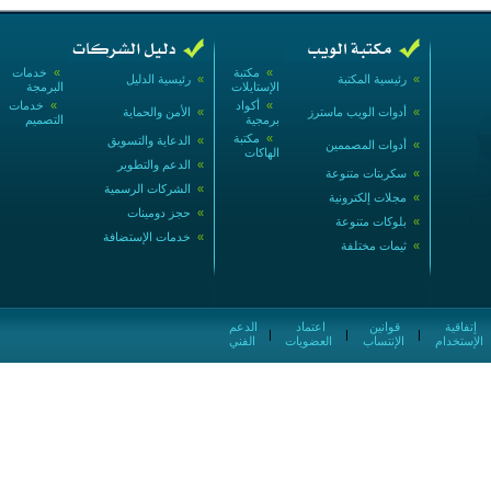
»
مكتبة
»
خدمات
»
رئيسية المكتبة
»
رئيسية الدليل
الإستايلات
البرمجة
»
أكواد
»
خدمات
»
أدوات الويب ماسترز
»
الأمن والحماية
برمجية
التصميم
»
مكتبة
»
الدعاية والتسويق
»
أدوات المصممين
الهاكات
»
الدعم والتطوير
»
سكربتات متنوعة
»
الشركات الرسمية
»
مجلات إلكترونية
»
حجز دومينات
»
بلوكات متنوعة
»
خدمات الإستضافة
»
ثيمات مختلفة
إتفاقية
قوانين
اعتماد
الدعم
|
|
|
الإستخدام
الإنتساب
العضويات
الفني