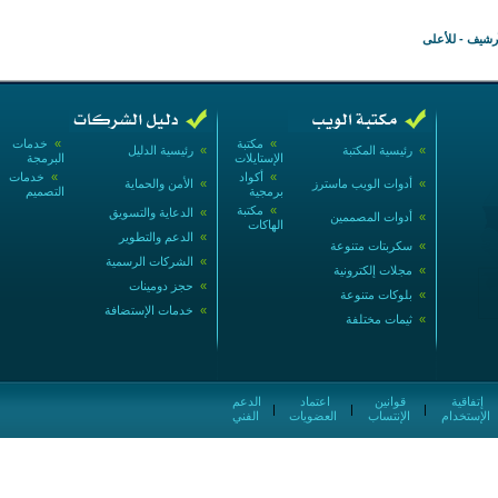
أرشيف
-
للأعلى
»
مكتبة
»
خدمات
»
رئيسية المكتبة
»
رئيسية الدليل
الإستايلات
البرمجة
»
أكواد
»
خدمات
»
أدوات الويب ماسترز
»
الأمن والحماية
برمجية
التصميم
»
مكتبة
»
الدعاية والتسويق
»
أدوات المصممين
الهاكات
»
الدعم والتطوير
»
سكربتات متنوعة
»
الشركات الرسمية
»
مجلات إلكترونية
»
حجز دومينات
»
بلوكات متنوعة
»
خدمات الإستضافة
»
ثيمات مختلفة
إتفاقية
قوانين
اعتماد
الدعم
|
|
|
الإستخدام
الإنتساب
العضويات
الفني