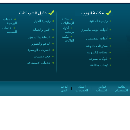
»
مكتبة
»
خدمات
»
رئيسية المكتبة
»
رئيسية الدليل
الإستايلات
البرمجة
»
أكواد
»
خدمات
»
أدوات الويب ماسترز
»
الأمن والحماية
برمجية
التصميم
»
مكتبة
»
الدعاية والتسويق
»
أدوات المصممين
الهاكات
»
الدعم والتطوير
»
سكربتات متنوعة
»
الشركات الرسمية
»
مجلات إلكترونية
»
حجز دومينات
»
بلوكات متنوعة
»
خدمات الإستضافة
»
ثيمات مختلفة
إتفاقية
قوانين
اعتماد
الدعم
|
|
|
الإستخدام
الإنتساب
العضويات
الفني