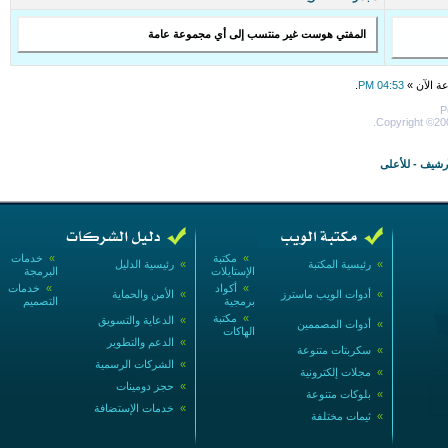
المفتي هوست غير منتسب إلى أي مجموعة عامة
عة الآن »
04:53 PM
.
P
Copyright ©200
أرشيف
-
للأعلى
»
مكتبة
»
خدمات
»
رئيسية المكتبة
»
رئيسية الدليل
الإستايلات
البرمجة
»
أكواد
»
خدمات
»
أدوات الويب ماسترز
»
الأمن والحماية
برمجية
التصميم
»
مكتبة
»
الدعاية والتسويق
»
أدوات المصممين
الهاكات
»
الدعم والتطوير
»
سكربتات متنوعة
»
الشركات الرسمية
»
مجلات إلكترونية
»
حجز دومينات
»
بلوكات متنوعة
»
خدمات الإستضافة
»
ثيمات مختلفة