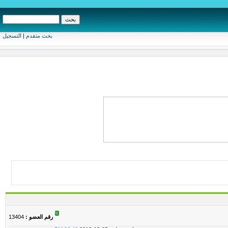
بحث متقدم
|
التسجيل
رقم العضو :
13404