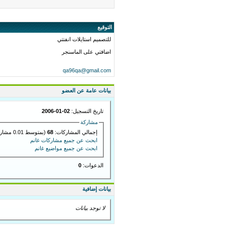
التوقيع
للتصميم استايلات انفنتي
اضافتي على الماسنجر
qa96qa@gmail.com
بيانات عامة عن العضو
تاريخ التسجيل:
02-01-2006
مشاركة
إجمالي المشاركات:
68
(بمتوسط 0.01 مشاركة في اليوم)
ابحث عن جميع مشاركات غانم
ابحث عن جميع مواضيع غانم
الدعوات:
0
بيانات إضافية
لا توجد بيانات