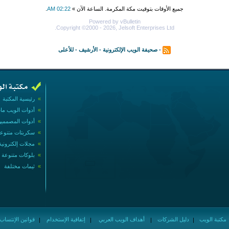
جميع الأوقات بتوقيت مكة المكرمة. الساعة الآن »
02:22 AM
.
Powered by vBulletin
Copyright ©2000 - 2026, Jelsoft Enterprises Ltd.
-
صحيفة الويب الإلكترونية
-
الأرشيف
-
للأعلى
»
رئيسية المكتبة
»
أدوات الويب ما
»
أدوات المصممي
»
سكربتات متنوع
»
مجلات إلكترونية
»
بلوكات متنوعة
»
ثيمات مختلفة
مكتبة الويب
دليل الشركات
أهداف الويب العربي
إتفاقية الإستخدام
قوانين الإنتساب
|
|
|
|