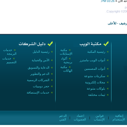
عة الآن »
03:26 PM
.
P
Copyright ©200
أرشيف
-
للأعلى
»
مكتبة
»
خدمات
»
رئيسية المكتبة
»
رئيسية الدليل
الإستايلات
البرمجة
»
أكواد
»
خدمات
»
أدوات الويب ماسترز
»
الأمن والحماية
برمجية
التصميم
»
مكتبة
»
الدعاية والتسويق
»
أدوات المصممين
الهاكات
»
الدعم والتطوير
»
سكربتات متنوعة
»
الشركات الرسمية
»
مجلات إلكترونية
»
حجز دومينات
»
بلوكات متنوعة
»
خدمات الإستضافة
»
ثيمات مختلفة
إتفاقية
قوانين
اعتماد
الدعم
|
|
|
الإستخدام
الإنتساب
العضويات
الفني