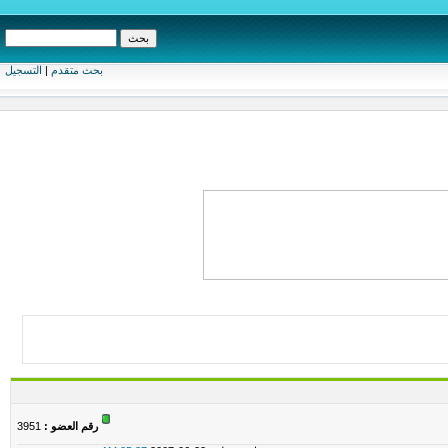
بحث متقدم
|
التسجيل
رقم العضو :
3951