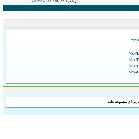
اخر عملية: 22-06-2007
05:37 AM
http
Max4D
Max4D
Max4D
Max4D