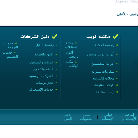
Copyright ©200
أرشيف
-
للأعلى
»
مكتبة
»
خدمات
»
رئيسية المكتبة
»
رئيسية الدليل
الإستايلات
البرمجة
»
أكواد
»
خدمات
»
أدوات الويب ماسترز
»
الأمن والحماية
برمجية
التصميم
»
مكتبة
»
الدعاية والتسويق
»
أدوات المصممين
الهاكات
»
الدعم والتطوير
»
سكربتات متنوعة
»
الشركات الرسمية
»
مجلات إلكترونية
»
حجز دومينات
»
بلوكات متنوعة
»
خدمات الإستضافة
»
ثيمات مختلفة
إتفاقية
قوانين
اعتماد
الدعم
|
|
|
الإستخدام
الإنتساب
العضويات
الفني