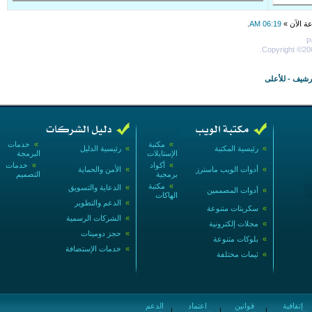
عة الآن »
06:19 AM
.
P
Copyright ©200
أرشيف
-
للأعلى
»
مكتبة
»
خدمات
»
رئيسية المكتبة
»
رئيسية الدليل
الإستايلات
البرمجة
»
أكواد
»
خدمات
»
أدوات الويب ماسترز
»
الأمن والحماية
برمجية
التصميم
»
مكتبة
»
الدعاية والتسويق
»
أدوات المصممين
الهاكات
»
الدعم والتطوير
»
سكربتات متنوعة
»
الشركات الرسمية
»
مجلات إلكترونية
»
حجز دومينات
»
بلوكات متنوعة
»
خدمات الإستضافة
»
ثيمات مختلفة
إتفاقية
قوانين
اعتماد
الدعم
|
|
|