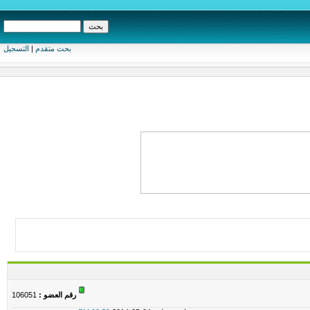
بحث متقدم
|
التسجيل
رقم العضو :
106051