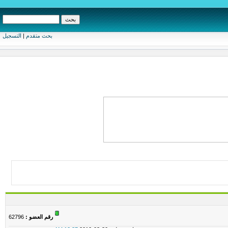
بحث متقدم
|
التسجيل
رقم العضو :
62796