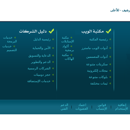
أرشيف
-
للأعلى
»
مكتبة
»
خدمات
»
رئيسية المكتبة
»
رئيسية الدليل
الإستايلات
البرمجة
»
أكواد
»
خدمات
»
أدوات الويب ماسترز
»
الأمن والحماية
برمجية
التصميم
»
مكتبة
»
الدعاية والتسويق
»
أدوات المصممين
الهاكات
»
الدعم والتطوير
»
سكربتات متنوعة
»
الشركات الرسمية
»
مجلات إلكترونية
»
حجز دومينات
»
بلوكات متنوعة
»
خدمات الإستضافة
»
ثيمات مختلفة
إتفاقية
قوانين
اعتماد
الدعم
|
|
|
الإستخدام
الإنتساب
العضويات
الفني