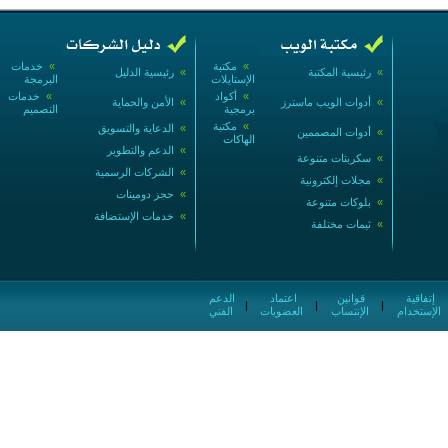
»
مكتبة
»
خدمات
»
رئيسية المكتبة
»
رئيسية الدليل
الإستايلات
البرمجة
»
أكواد
»
خدمات
»
أدوات الويب ماسترز
»
الأمن والحماية
برمجية
التصميم
»
مكتبة
»
الدعاية والتسويق
»
أدوات المصممين
الهاكات
»
الدعم والتطوير
»
سكربتات متنوعة
»
الشركات الرسمية
»
مجلات إلكترونية
»
حجز دومينات
»
بلوكات متنوعة
»
خدمات الإستضافة
»
ثيمات مختلفة
إتفاقية
قوانين
اعتماد
الدعم
|
|
|
الإستخدام
الإنتساب
العضويات
الفني