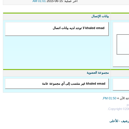
اخر عملية: 15-06-2015
01:01 AM
بيانات الإتصال
khaled emad لا توجد لديه بيانات اتصال
مجموعة العضوية
khaled emad غير منتسب إلى أي مجموعة عامة
عة الآن »
01:50 PM
.
P
Copyright ©200
أرشيف
-
للأعلى