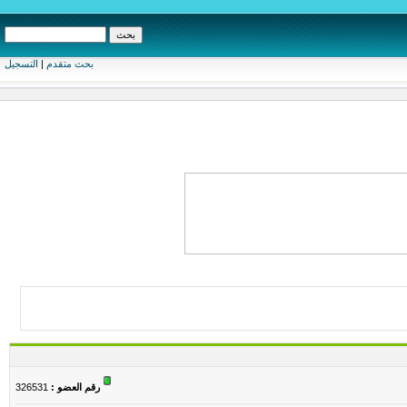
بحث متقدم
|
التسجيل
رقم العضو :
326531