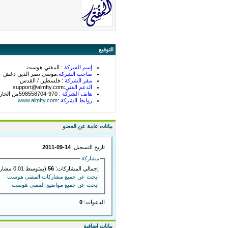
التوقيع
إسم الشركة
: المفتي هوست
صاحب الشركة
:موسى نصر الدين دغش
مقر الشركة
: فلسطين / القدس
الدعم الفني
:support@almfty.com
هاتف الشركة
: 970-598558704من الخارج 0598558704،من الداخل
روابط الشركة
:
www.almfty.com
بيانات عامة عن العضو
تاريخ التسجيل:
14-09-2011
مشاركة
إجمالي المشاركات:
56
(بمتوسط 0.01 مشاركة في اليوم)
ابحث عن جميع مشاركات المفتي هوست
ابحث عن جميع مواضيع المفتي هوست
الدعوات:
0
بيانات إضافية