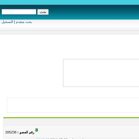
بحث متقدم
|
التسجيل
رقم العضو :
205236