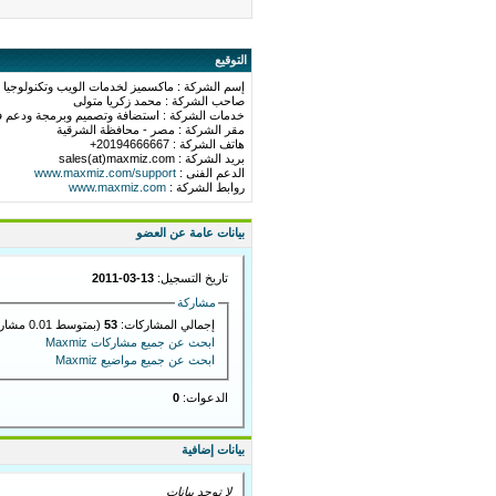
التوقيع
إسم الشركة : ماكسميز لخدمات الويب وتكنولوجيا 
صاحب الشركة : محمد زكريا متولى
خدمات الشركة : استضافة وتصميم وبرمجة ودعم ف
مقر الشركة : مصر - محافظة الشرقية
هاتف الشركة : 20194666667+
بريد الشركة : sales(at)maxmiz.com
الدعم الفنى :
www.maxmiz.com/support
روابط الشركة :
www.maxmiz.com
بيانات عامة عن العضو
تاريخ التسجيل:
13-03-2011
مشاركة
إجمالي المشاركات:
53
(بمتوسط 0.01 مشاركة في اليوم)
ابحث عن جميع مشاركات Maxmiz
ابحث عن جميع مواضيع Maxmiz
الدعوات:
0
بيانات إضافية
لا توجد بيانات