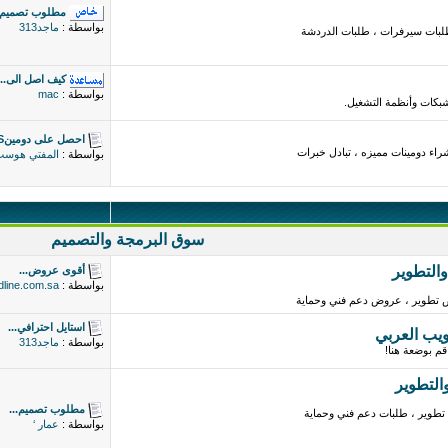
مطلوب تصميم
بواسطة :
ماجد313
لبات سيرفرات ، طلبات الدردشة
كيف اصل الى...
بواسطة :
mac
شبكات وأنظمة التشغيل.
احصل على دومينPS
اء دومينات مميزه ، تبادل خبرات
بواسطة :
المفتي هوس
سوق البرمجة والتصميم
التطوير
أقوى عروض...
بواسطة :
dline.com.sa
تطوير ، عروض دعم فني وحماية
استايل احترافي...
ويب العربي
بواسطة :
ماجد313
م بوضعة هنا!
التطوير
مطلوب تصميم...
تطوير ، طلبات دعم فني وحماية
بواسطة :
عمار ‘