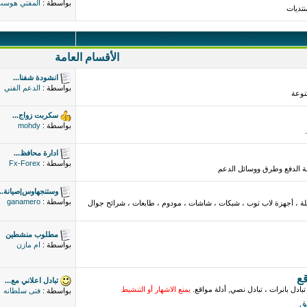
بواسطة :
المفتي هوس
نتديات
الأقسام العامة
انشودة شفنا...
بواسطة :
الدعم الفني
نوعة
سكربت زواج...
بواسطة :
mohdy
ادارة محافظ...
بواسطة :
Fx-Forex
مة الدفع وطرق ووسائل الدعم
وستنجهاوس|صيانة...
بواسطة :
ganamero
لة ، أجهزة لاب توب ، شبكات ، شاشات ، مودوم ، طابعات ، شرائح جوال
مطلوب منشطين
بواسطة :
ام مازن
قع
تبادل اعلاني مع...
تبادل بانرات ، تبادل نصي, أدلة مواقع.
يمنع الاشهار أو التنشيط
بواسطة :
فتى سلطانه
ق