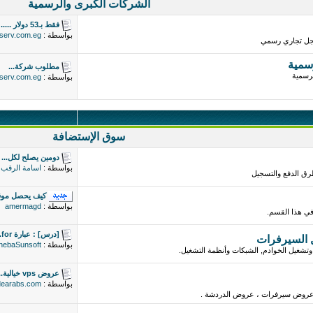
الشركات الكبرى والرسمية
فقط بـ53 دولار .....
بواسطة :
serv.com.eg
جل تجاري رسمي
سمية
مطلوب شركة...
رسمية
بواسطة :
serv.com.eg
سوق الإستضافة
دومين يصلح لكل...
بواسطة :
اسامة الرقب
ق الدفع والتسجيل
كيف يحصل موقع
بواسطة :
amermagd
 في هذا القسم.
[درس] : عبارة for...
 السيرفرات
بواسطة :
hebaSunsoft
وتشغيل الخوادم, الشبكات وأنظمة التشغيل.
عروض vps خيالية...
بواسطة :
dearabs.com
روض سيرفرات ، عروض الدردشة .