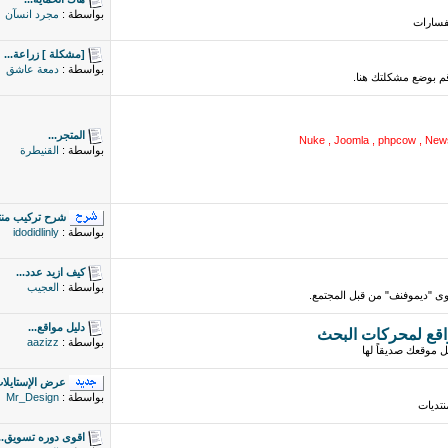
بواسطة :
مجرد انسآن
تفسارات
[مشكلة ] زراعة...
بواسطة :
دمعة عاشق
م بوضع مشكلتك هنا.
المتجر...
Nuke , Joomla , phpcow , New
بواسطة :
القنيطرة
شرح تركيب منت
بواسطة :
idodidlinly
كيف ازيد عدد...
بواسطة :
العجيب
 "ديموفنف" من قبل المجتمع.
دليل مواقع...
بواسطة :
aazizz
 موقعك صديقاً لها
عرض الإستايلات
بواسطة :
Mr_Design
نتديات
اقوى دوره تسويق..