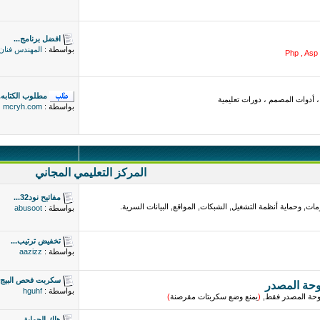
افضل برنامج...
بواسطة :
المهندس فنان
Php , Asp 
مطلوب الكتابه..
أدوات المصمم ، دورات تعليمية
بواسطة :
mcryh.com
المركز التعليمي المجاني
مفاتيح نود32...
ات, وحماية أنظمة التشغيل, الشبكات, المواقع, البيانات السرية.
بواسطة :
abusoot
تخفيض ترتيب...
بواسطة :
aazizz
سكربت فحص البيج..
وحة المصدر
بواسطة :
hguhf
فتوحة المصدر فقط,
(
يمنع وضع سكربتات مقرصنة
)
هاك الحماية...