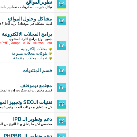
تطويرالمواقع
تبادل خبرات ، سكربتات ، تصاميم ،اس
مشاكل وحلول المواقع
لديك مشكلة في موقعك؟ تريد الحل؟ ق
برامج المجلات الالكترونية
جميع انواع برامج ادارة المحتوى
sPHP , Xoops , e107 , sNews ...etc
مجلات إلكترونية
بلوكات مجلات متنوعة
ثيمات مجلات متنوعة
قسم المنتديات
مجتمع ديموفنف
قسم مختص بدعم سكربت إدارة المحتوى
تقنيات الـSEO وتجهيز المواقع لمحركات البحث
كل ما يتعلق بمحركات البحث وكيف تجعل
دعم وتطوير الـ IPB
مخصص لكل ما يتعلق بهذا النوع من الم
دعم وتطوير الـ PHPBB