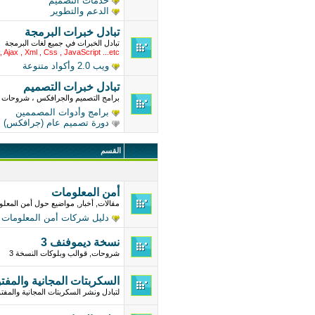
خدمات التصميم
الدعم والتطوير
تبادل خبرات البرمجة
تبادل الخبرات في جميع لغات البرمجة
, Ajax , Xml , Css , JavaScript ...etc
ويب 2.0 وأكواد متنوعة
تبادل خبرات التصميم
برامج التصميم والجرافكس ، شروحات ، 
برامج وأدوات المصممين
دورة تصميم عام (جرافكس)
القسم
أمن المعلومات
مقالات, أخبار, مواضيع حول أمن المعلوم
دليل شركات أمن المعلومات
نسخة ديموفنف 3
شروحات, قوالب وبلوكات النسخة 3
السكربتات المجانية والمفت
لتبادل ونشر السكربتات المجانية والم