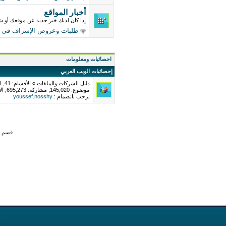
أخبار المواقع
إذا كان لديك خبر جديد عن موقعك أو ش
طلبات وعروض الإشراف في مو
احصائيات ومعلومات
إحصائيات الويب العربي
دليل الشركات والملفات » الأقسام: 41, المحتويات: 1106, التعليقات/الترشيحات: 1150
موضوع: 145,020, مشاركة: 695,273, الأعضاء: 357,018
نرحب بانضمام :
youssef.nosshy
قسم ي