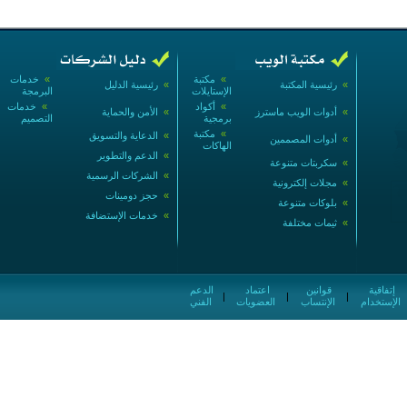
»
مكتبة
»
خدمات
»
رئيسية المكتبة
»
رئيسية الدليل
الإستايلات
البرمجة
»
أكواد
»
خدمات
»
أدوات الويب ماسترز
»
الأمن والحماية
برمجية
التصميم
»
مكتبة
»
الدعاية والتسويق
»
أدوات المصممين
الهاكات
»
الدعم والتطوير
»
سكربتات متنوعة
»
الشركات الرسمية
»
مجلات إلكترونية
»
حجز دومينات
»
بلوكات متنوعة
»
خدمات الإستضافة
»
ثيمات مختلفة
إتفاقية
قوانين
اعتماد
الدعم
|
|
|
الإستخدام
الإنتساب
العضويات
الفني