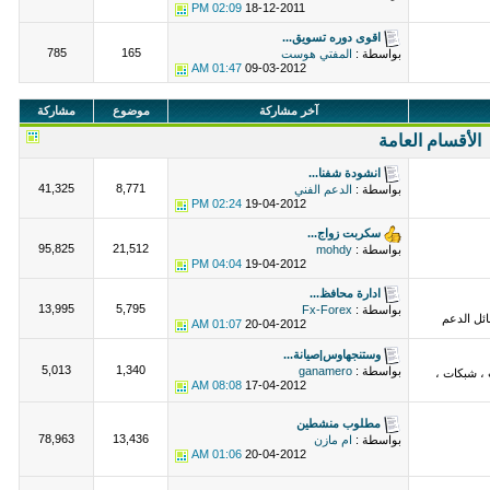
02:09 PM
18-12-2011
اقوى دوره تسويق...
785
165
بواسطة :
المفتي هوست
01:47 AM
09-03-2012
آخر مشاركة
موضوع
مشاركة
الأقسام العامة
انشودة شفنا...
41,325
8,771
بواسطة :
الدعم الفني
02:24 PM
19-04-2012
سكربت زواج...
95,825
21,512
بواسطة :
mohdy
04:04 PM
19-04-2012
ادارة محافظ...
13,995
5,795
بواسطة :
Fx-Forex
ئل الدعم
01:07 AM
20-04-2012
وستنجهاوس|صيانة...
5,013
1,340
بواسطة :
ganamero
 ، شبكات ،
08:08 AM
17-04-2012
مطلوب منشطين
78,963
13,436
بواسطة :
ام مازن
01:06 AM
20-04-2012