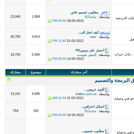
مطلوب تصميم خاص
23,040
1,858
بواسطة :
ماجد313
بات الدردشة
04:40 PM
18-04-2012
كيف اصل الى...
26,783
3,914
بواسطة :
mac
يل.
11:40 PM
31-03-2012
احصل على دومينPS
، تبادل خبرات
19,703
5,590
بواسطة :
المفتي هوست
09:34 PM
13-04-2012
آخر مشاركة
موضوع
مشاركة
 البرمجة والتصميم
أقوى عروض...
13,101
4,056
بواسطة :
lndline.com.sa
01:44 AM
11-04-2012
 فني وحماية
استايل احترافي...
754
182
بواسطة :
ماجد313
04:50 PM
16-04-2012
مطلوب تصميم...
 فني وحماية