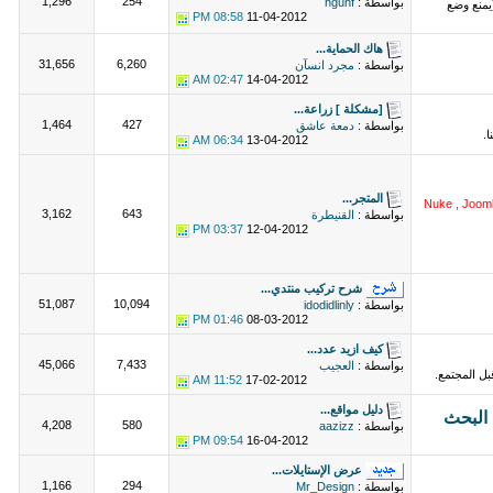
1,296
254
بواسطة :
hguhf
يمنع وضع
08:58 PM
11-04-2012
هاك الحماية...
31,656
6,260
بواسطة :
مجرد انسآن
02:47 AM
14-04-2012
[مشكلة ] زراعة...
1,464
427
بواسطة :
دمعة عاشق
.
06:34 AM
13-04-2012
المتجر...
Nuke , Jooml
3,162
643
بواسطة :
القنيطرة
03:37 PM
12-04-2012
شرح تركيب منتدي...
51,087
10,094
بواسطة :
idodidlinly
01:46 PM
08-03-2012
كيف ازيد عدد...
45,066
7,433
بواسطة :
العجيب
ل المجتمع.
11:52 AM
17-02-2012
دليل مواقع...
4,208
580
بواسطة :
aazizz
09:54 PM
16-04-2012
عرض الإستايلات...
1,166
294
بواسطة :
Mr_Design