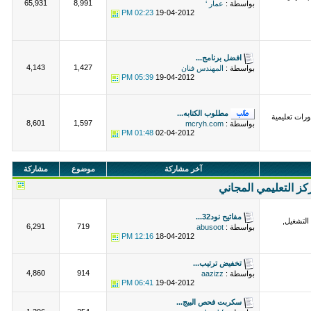
65,931
8,991
بواسطة :
عمار ‘
02:23 PM
19-04-2012
افضل برنامج...
4,143
1,427
بواسطة :
المهندس فنان
05:39 PM
19-04-2012
مطلوب الكتابه...
رات تعليمية
8,601
1,597
بواسطة :
mcryh.com
01:48 PM
02-04-2012
آخر مشاركة
موضوع
مشاركة
كز التعليمي المجاني
مفاتيح نود32...
التشغيل,
6,291
719
بواسطة :
abusoot
12:16 PM
18-04-2012
تخفيض ترتيب...
4,860
914
بواسطة :
aazizz
06:41 PM
19-04-2012
سكربت فحص البيج...