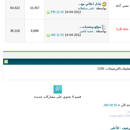
تبادل اعلاني مع...
 نصي, أدلة
64,422
10,457
بواسطة :
فتى سلطانه
11:42 PM
19-04-2012
موقع ومنتديات...
.
يمنع طرح
36,318
8,898
بواسطة :
محبة للخير
11:53 AM
19-04-2012
قسم لا يحتوي على مشاركات جديدة
عة الآن »
08:55 AM
.
P
Copyright ©200
أرشيف
-
للأعلى