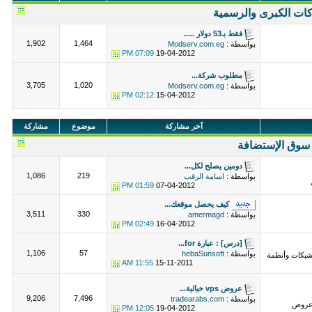
ات الكبرى والرسمية
فقط بـ53 دولار .....
1,902
1,464
بواسطة :
Modserv.com.eg
07:09 PM
19-04-2012
مطلوب شركة...
3,705
1,020
بواسطة :
Modserv.com.eg
02:12 PM
15-04-2012
آخر مشاركة
موضوع
مشاركة
سوق الإستضافة
دومين يصلح لكل...
1,086
219
بواسطة :
اسامة الرقب
01:59 PM
07-04-2012
كيف يحصل موقعك...
3,511
330
بواسطة :
amermagd
02:49 PM
16-04-2012
[درس] : عبارة for...
1,106
57
بواسطة :
hebaSunsoft
لشبكات وأنظمة
11:55 AM
15-11-2011
عروض vps خيالية...
9,206
7,496
بواسطة :
tradearabs.com
عروض
12:05 PM
19-04-2012