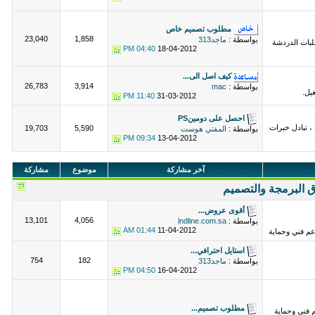
مطلوب تصميم خاص
23,040
1,858
بواسطة :
ماجد313
بات الدردشة
04:40 PM
18-04-2012
كيف اصل الى...
26,783
3,914
بواسطة :
mac
يل.
11:40 PM
31-03-2012
احصل على دومينPS
، تبادل خبرات
19,703
5,590
بواسطة :
المفتي هوست
09:34 PM
13-04-2012
آخر مشاركة
موضوع
مشاركة
 البرمجة والتصميم
أقوى عروض...
13,101
4,056
بواسطة :
lndline.com.sa
01:44 AM
11-04-2012
 فني وحماية
استايل احترافي...
754
182
بواسطة :
ماجد313
04:50 PM
16-04-2012
مطلوب تصميم...
 فني وحماية