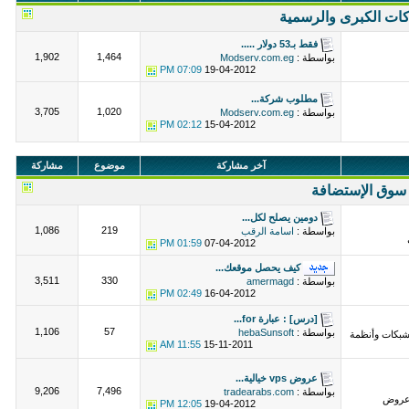
ات الكبرى والرسمية
فقط بـ53 دولار .....
1,902
1,464
بواسطة :
Modserv.com.eg
07:09 PM
19-04-2012
مطلوب شركة...
3,705
1,020
بواسطة :
Modserv.com.eg
02:12 PM
15-04-2012
آخر مشاركة
موضوع
مشاركة
سوق الإستضافة
دومين يصلح لكل...
1,086
219
بواسطة :
اسامة الرقب
01:59 PM
07-04-2012
كيف يحصل موقعك...
3,511
330
بواسطة :
amermagd
02:49 PM
16-04-2012
[درس] : عبارة for...
1,106
57
بواسطة :
hebaSunsoft
لشبكات وأنظمة
11:55 AM
15-11-2011
عروض vps خيالية...
9,206
7,496
بواسطة :
tradearabs.com
عروض
12:05 PM
19-04-2012