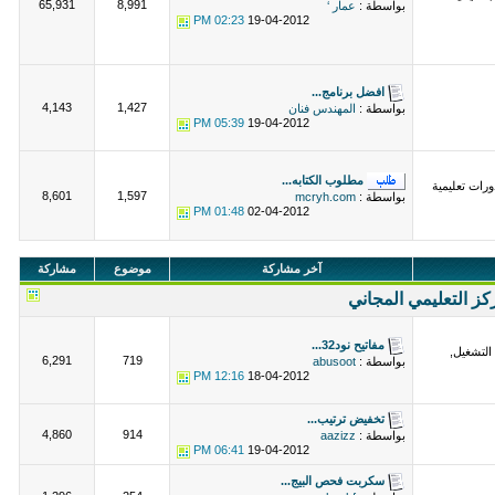
65,931
8,991
بواسطة :
عمار ‘
02:23 PM
19-04-2012
افضل برنامج...
4,143
1,427
بواسطة :
المهندس فنان
05:39 PM
19-04-2012
مطلوب الكتابه...
رات تعليمية
8,601
1,597
بواسطة :
mcryh.com
01:48 PM
02-04-2012
آخر مشاركة
موضوع
مشاركة
كز التعليمي المجاني
مفاتيح نود32...
التشغيل,
6,291
719
بواسطة :
abusoot
12:16 PM
18-04-2012
تخفيض ترتيب...
4,860
914
بواسطة :
aazizz
06:41 PM
19-04-2012
سكربت فحص البيج...