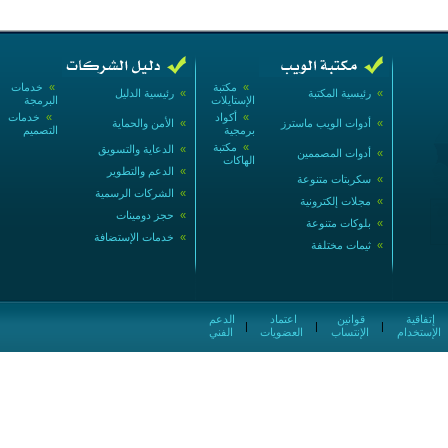
»
مكتبة
»
خدمات
»
رئيسية المكتبة
»
رئيسية الدليل
الإستايلات
البرمجة
»
أكواد
»
خدمات
»
أدوات الويب ماسترز
»
الأمن والحماية
برمجية
التصميم
»
مكتبة
»
الدعاية والتسويق
»
أدوات المصممين
الهاكات
»
الدعم والتطوير
»
سكربتات متنوعة
»
الشركات الرسمية
»
مجلات إلكترونية
»
حجز دومينات
»
بلوكات متنوعة
»
خدمات الإستضافة
»
ثيمات مختلفة
إتفاقية
قوانين
اعتماد
الدعم
|
|
|
الإستخدام
الإنتساب
العضويات
الفني