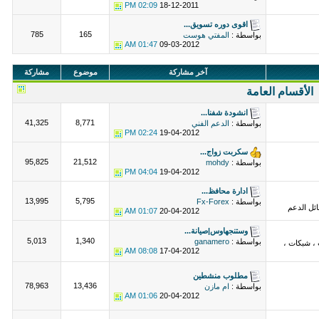
02:09 PM
18-12-2011
اقوى دوره تسويق...
785
165
بواسطة :
المفتي هوست
01:47 AM
09-03-2012
آخر مشاركة
موضوع
مشاركة
الأقسام العامة
انشودة شفنا...
41,325
8,771
بواسطة :
الدعم الفني
02:24 PM
19-04-2012
سكربت زواج...
95,825
21,512
بواسطة :
mohdy
04:04 PM
19-04-2012
ادارة محافظ...
13,995
5,795
بواسطة :
Fx-Forex
ئل الدعم
01:07 AM
20-04-2012
وستنجهاوس|صيانة...
5,013
1,340
بواسطة :
ganamero
 ، شبكات ،
08:08 AM
17-04-2012
مطلوب منشطين
78,963
13,436
بواسطة :
ام مازن
01:06 AM
20-04-2012