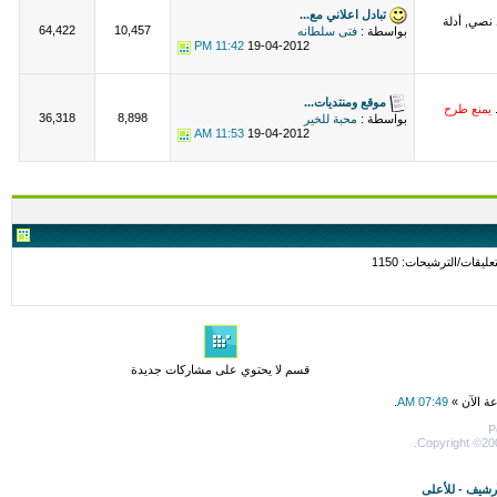
تبادل اعلاني مع...
 نصي, أدلة
64,422
10,457
بواسطة :
فتى سلطانه
11:42 PM
19-04-2012
موقع ومنتديات...
.
يمنع طرح
36,318
8,898
بواسطة :
محبة للخير
11:53 AM
19-04-2012
قسم لا يحتوي على مشاركات جديدة
عة الآن »
07:49 AM
.
P
Copyright ©200
أرشيف
-
للأعلى