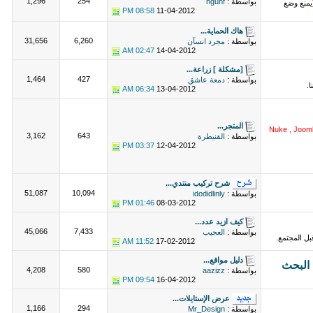
1,296
254
بواسطة :
hguhf
يمنع وضع
08:58 PM
11-04-2012
هاك الحماية...
31,656
6,260
بواسطة :
مجرد انسآن
02:47 AM
14-04-2012
[مشكلة ] زراعة...
1,464
427
بواسطة :
دمعة عاشق
.
06:34 AM
13-04-2012
المتجر...
Nuke , Jooml
3,162
643
بواسطة :
القنيطرة
03:37 PM
12-04-2012
شرح تركيب منتدي...
51,087
10,094
بواسطة :
idodidlinly
01:46 PM
08-03-2012
كيف ازيد عدد...
45,066
7,433
بواسطة :
العجيب
ل المجتمع.
11:52 AM
17-02-2012
دليل مواقع...
4,208
580
بواسطة :
aazizz
09:54 PM
16-04-2012
عرض الإستايلات...
1,166
294
بواسطة :
Mr_Design