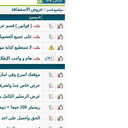
: عروض الاستضافة
مواضيع قسم
الموضوع
[ قوانين ] قسم عر
مثبّت
:
على جميع العضويات
مثبّت
:
لا تستطيع كتابة مو
مثبّت
:
هام و واجب الإطلا
مثبّت
:
موقعك اسرع وفى امان 
عرض خاص جدا ولفترة محدو
عرض الرسلير الكامل يبدا من 400 ريال والمساحات ت
ريسيلر 100 جيجا + دومين + هدايا كتييير ب 890 ريال خصم 668%
الحق واحصل على احد ال