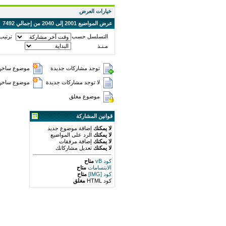
خيارات العرض
عرض المواضيع 2001 إلى 2040 من إجمالي 7492
التسلسل حسب
ترتيب
مـنـذ
توجد مشاركات جديدة
موضوع ساخن 
لا توجد مشاركات جديدة
موضوع ساخن (
موضوع مغلق
قوانين المشاركة
لا يمكنك
إضافة موضوع جديد
لا يمكنك
الرد على المواضيع
لا يمكنك
إضافة مرفقات
لا يمكنك
تعديل مشاركاتك
كود vB
متاح
الابتسامات
متاح
كود [IMG]
متاح
كود HTML
مغلق