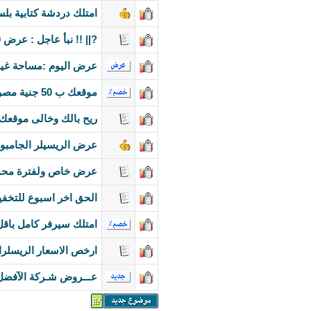
امتلك دردشة كتابية بلس 09
?|| !! نبأ عاجل : عرض 10/10 من بيتك هوست !!||?
عرض اليوم :مساحة غير محدودة -ترافيك
موقعك ب 50 جنية مصرى و استضافتك ب 10 جنية مصرى
ريح بالك وخالى موقعك ش
عرض الريسيلر الجامبو 100 جيجا بايت مع باندويث غير محدو
عرض خاص ولفترة محد
الحق اخر اسبوع للتخف
امتلك سيرفر كامل باقل الاسعار تبدا من
ارخص الاسعار الريسلرا
عـــروض شـركة الآفضل 