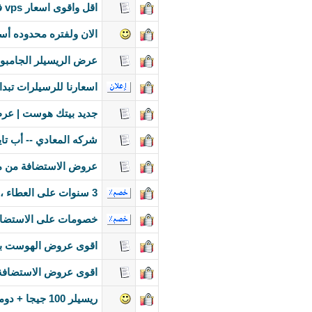
اقل واقوى اسعار vps فى الوطن العربى نضمنلك استمرار كفائة السيرفر بنسبة 99.9% تراد عرب
الان ولفتره محدوده أستضافات 
عرض الريسيلر الجامبو 100 جيجا بايت مع باندويث غير محدو
اسعارنا للرسيلرات تبدا من 30 ريال شهري و250 ريال سنوي فقط
جديد بيتك هوست | عر
شركه المعادي -- أب تايم 100%- دون انقطاع - تواصل دائم علي الشبكه -- خدمه م
عروض الاستضافة من م
3 سنوات على العطاء ، تخفيضات كثيرة بمناسبة مرور افتتاح الشركة
خصومات على الاستضافة
اقوى عروض الهوست بداية من 90 جن
اقوى عروض الاستضافة 
ريسيلر 100 جيجا + دومين + هدايا كتييير ب 890 ريال خصم 668%