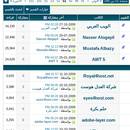
صفحة 51 من 188
«
الأولى
<
41
49
50
51
52
53
61
101
151
>
الاخيرة
»
خيارات القسم
ابحث بالقسم
التقييم
الكاتب
آخر مشاركة
مشاركة
قراءة
02:09 PM
27-10-2009
الويب العربي
34,235
0
بواسطة :
الويب العربي
05:05 PM
20-07-2009
Nasser Alogayil
22,496
0
بواسطة :
Nasser Alogayil
11:13 PM
04-02-2009
Mustafa Albazy
25,964
0
بواسطة :
Mustafa Albazy
04:07 PM
25-01-2009
AWT 5
24,628
0
بواسطة :
AWT 5
02:57 AM
11-10-2009
Royal4host.net
3,629
0
بواسطة :
Royal4host.net
09:45 PM
10-10-2009
شركة العدل هوست
3,388
3
بواسطة :
شركة العدل هوست
08:26 PM
10-10-2009
eyes4host.com
4,064
0
بواسطة :
eyes4host.com
06:05 PM
10-10-2009
حلم بكرة
3,441
0
بواسطة :
حلم بكرة
05:24 PM
10-10-2009
adobe-layer.com
3,255
0
بواسطة :
adobe-layer.com
12:02 PM
10-10-2009