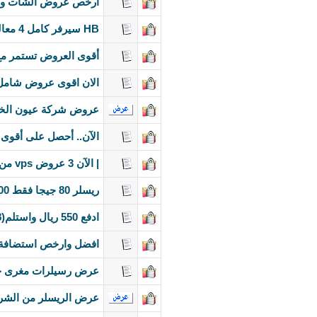
ارخص عروض الشات وا
HB سيرفر كامل 4 معالج 475 ريال - VPS مساحة 200 جيجا 230 ريال خصم 50% للدفع السنوى HB
أقوى العروض تستمر م
الان اقوى عروض شامل
عروض شركة عيون الخلي
الآن.. أحصل على أقوى عروض VPS .. بخصم 50 % لأول 5 طلبات .على أ
| الآن 3 عروض vps من تكنو سيرف يصل الترافيك الى 5 تيرا | ودائما هل من منافـس ؟
ريسلر 80 جيجا فقط 500 ريال نقل بيانات غير محدود ريسلر دمينات باسم ورابط موقعك
ادفع 550 ريال واستلم(8جيجا+دومين+دردشه+من
افضل وارخص استضافة سعودية 100% الاستضافات ابتدا من 60 ريال
عرض رسيلرات مغرى جد
عرض الريسلر من الشرك