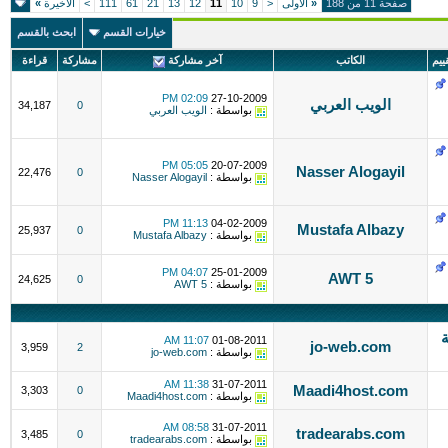
صفحة 11 من 188
«
الأولى
<
9
10
11
12
13
21
61
111
>
الاخيرة
»
خيارات القسم
ابحث بالقسم
قييم
الكاتب
آخر مشاركة
مشاركة
قراءة
02:09 PM
27-10-2009
الويب العربي
34,187
0
بواسطة :
الويب العربي
05:05 PM
20-07-2009
Nasser Alogayil
22,476
0
بواسطة :
Nasser Alogayil
11:13 PM
04-02-2009
Mustafa Albazy
25,937
0
بواسطة :
Mustafa Albazy
04:07 PM
25-01-2009
AWT 5
24,625
0
بواسطة :
AWT 5
ة
11:07 AM
01-08-2011
jo-web.com
3,959
2
بواسطة :
jo-web.com
11:38 AM
31-07-2011
Maadi4host.com
3,303
0
بواسطة :
Maadi4host.com
08:58 AM
31-07-2011
tradearabs.com
3,485
0
بواسطة :
tradearabs.com