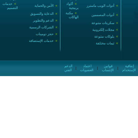
»
أكواد
»
خدمات
»
أدوات الويب ماسترز
»
الأمن والحماية
برمجية
التصميم
»
مكتبة
»
الدعاية والتسويق
»
أدوات المصممين
الهاكات
»
الدعم والتطوير
»
سكربتات متنوعة
»
الشركات الرسمية
»
مجلات إلكترونية
»
حجز دومينات
»
بلوكات متنوعة
»
خدمات الإستضافة
»
ثيمات مختلفة
إتفاقية
قوانين
اعتماد
الدعم
|
|
|
الإستخدام
الإنتساب
العضويات
الفني