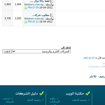
فقط بـ53 دولار .....
1,902
1,464
بواسطة :
Modserv.com.eg
07:09 PM
19-04-2012
مطلوب شركة...
3,705
1,020
بواسطة :
Modserv.com.eg
02:12 PM
15-04-2012
إنتقل إلى
عة الآن »
10:37 AM
.
P
Copyright ©200
أرشيف
-
للأعلى
»
مكتبة
»
خدمات
»
رئيسية المكتبة
»
رئيسية الدليل
الإستايلات
البرمجة