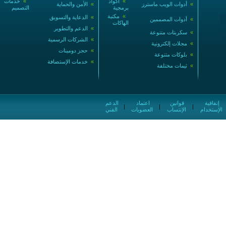
»
أكواد
»
خدمات
»
أدوات الويب ماسترز
»
الأمن والحماية
برمجية
التصميم
»
مكتبة
»
الدعاية والتسويق
»
أدوات المصممين
الهاكات
»
الدعم والتطوير
»
سكربتات متنوعة
»
الشركات الرسمية
»
مجلات إلكترونية
»
حجز دومينات
»
بلوكات متنوعة
»
خدمات الإستضافة
»
ثيمات مختلفة
إتفاقية
قوانين
اعتماد
الدعم
|
|
|
الإستخدام
الإنتساب
العضويات
الفني