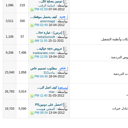
دومين يصلح لكل...
1,086
219
بواسطة :
اسامة الرقب
01:59 PM
07-04-2012
كيف يحصل موقعك...
3,511
330
بواسطة :
amermagd
02:49 PM
16-04-2012
[درس] : عبارة for...
1,106
57
بواسطة :
hebaSunsoft
كات وأنظمة التشغيل.
11:55 AM
15-11-2011
عروض vps خيالية...
9,206
7,496
بواسطة :
tradearabs.com
12:05 PM
19-04-2012
ض الدردشة .
مطلوب تصميم خاص
23,040
1,858
بواسطة :
ماجد313
ت الدردشة
04:40 PM
18-04-2012
كيف اصل الى...
26,783
3,914
بواسطة :
mac
.
11:40 PM
31-03-2012
احصل على دومينPS
تبادل خبرات
19,703
5,590
بواسطة :
المفتي هوست
09:34 PM
13-04-2012