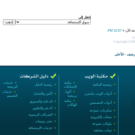
إنتقل إلى
عة الآن »
10:57 PM
.
P
Copyright ©200
أرشيف
-
للأعلى
»
مكتبة
»
خدمات
»
رئيسية المكتبة
»
رئيسية الدليل
الإستايلات
البرمجة
»
أكواد
»
خدمات
»
أدوات الويب ماسترز
»
الأمن والحماية
برمجية
التصميم
»
مكتبة
»
الدعاية والتسويق
»
أدوات المصممين
الهاكات
»
الدعم والتطوير
»
سكربتات متنوعة
»
الشركات الرسمية
»
مجلات إلكترونية
»
حجز دومينات
»
بلوكات متنوعة
»
خدمات الإستضافة
»
ثيمات مختلفة