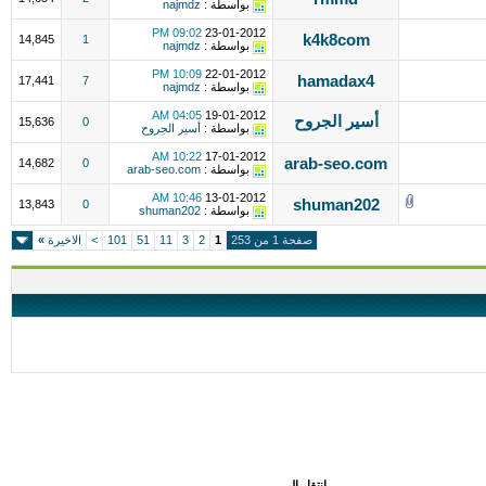
بواسطة :
najmdz
09:02 PM
23-01-2012
k4k8com
14,845
1
بواسطة :
najmdz
10:09 PM
22-01-2012
hamadax4
17,441
7
بواسطة :
najmdz
04:05 AM
19-01-2012
أسير الجروح
15,636
0
بواسطة :
أسير الجروح
10:22 AM
17-01-2012
arab-seo.com
14,682
0
بواسطة :
arab-seo.com
10:46 AM
13-01-2012
shuman202
13,843
0
بواسطة :
shuman202
صفحة 1 من 253
1
2
3
11
51
101
>
الاخيرة
»
إنتقل إلى