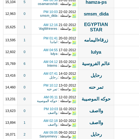
08:58 AM
26-02-2012
hamza-ps
15,104
5
بواسطة :
osamaroshdi
10:03 PM
22-02-2012
smsm_dida
12,963
0
بواسطة :
smsm_dida
EGYPTIAN
12:16 AM
21-02-2012
15,625
1
بواسطة :
VogWrireres
STAR
01:41 PM
20-02-2012
زرقاءاليمامه
13,595
1
بواسطة :
اماندا
04:55 AM
17-02-2012
lulya
12,602
0
بواسطة :
lulya
04:12 AM
15-02-2012
عالم الفروسية
15,769
6
بواسطة :
Intems
07:41 AM
14-02-2012
رحايل
13,416
0
بواسطة :
رحايل
10:12 PM
13-02-2012
تمر حنه
14,460
0
بواسطة :
تمر حنه
05:11 AM
12-02-2012
حوكه الموصيبة
13,231
0
بواسطة :
حوكه الموصيبة
10:03 PM
11-02-2012
وااصف
13,623
0
بواسطة :
وااصف
02:18 AM
10-02-2012
وااصف
13,894
1
بواسطة :
وااصف
09:05 AM
09-02-2012
رحايل
16,071
2
بواسطة :
Sanyemevy