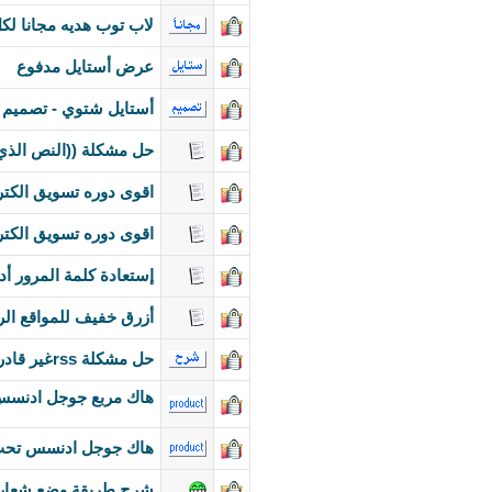
لاب توب هديه مجانا ل
عرض أستايل مدفوع
أستايل شتوي - تصميم
حل مشكلة ((النص الذي أدخلته كبير جداً (1930 حرف)
اقوى دوره تسويق الكتر
اقوى دوره تسويق الكتر
إستعادة كلمة المرور أدمن ال
أزرق خفيف للمواقع الر
حل مشكلة rssغير قادر على فتح الرابط أو لا توجد بيانات معادة
هاك مربع جوجل ادنسس
هاك جوجل ادنسس تحت
شرح طريقة وضع شعار 