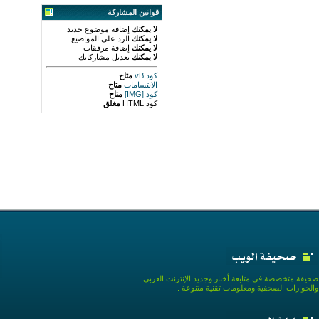
قوانين المشاركة
لا يمكنك
إضافة موضوع جديد
لا يمكنك
الرد على المواضيع
لا يمكنك
إضافة مرفقات
لا يمكنك
تعديل مشاركاتك
كود vB
متاح
الابتسامات
متاح
كود [IMG]
متاح
كود HTML
مغلق
صحيفة متخصصة في متابعة أخبار وجديد الإنترنت العربي
والحوارات الصحفية ومعلومات تقنية متنوعة .