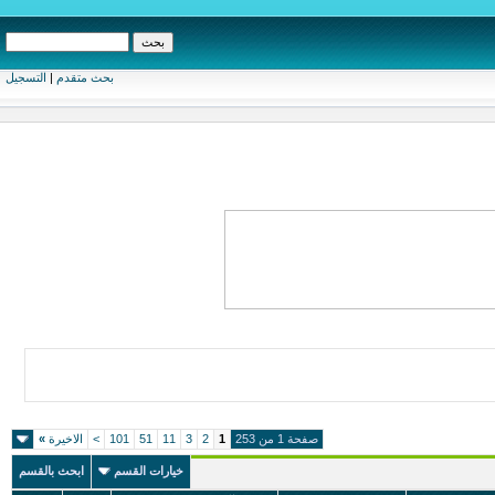
بحث متقدم
|
التسجيل
صفحة 1 من 253
1
2
3
11
51
101
>
الاخيرة
»
خيارات القسم
ابحث بالقسم