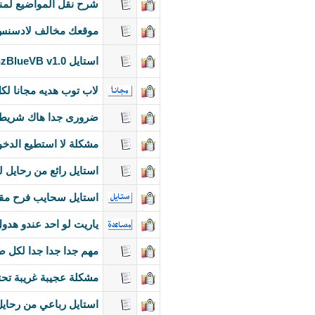
شرح نقل المواضيع لمنت
موقعك مخالف لادسنس 
استايل SlamDesignzBlueVB v1.0 للنسخ 3.8
لاب توب هديه مجانا ل
ضرورى جدا هاك شريط ال
مشكلة لا استطيع الدخ
استايل رائع من رحايل للتصميم .com
استايل سحايب فرح مقد
ياريت لو احد عندو هدول
مهم جدا جدا جدا لكل ص
مشكلة عجيبة غريبة تحت
استايل رباعي من رحايل w.ra7ail5.com