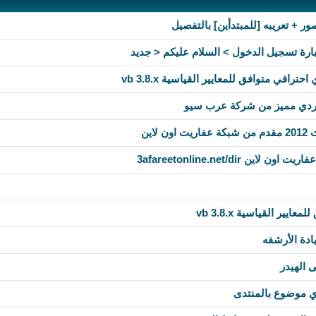
 + تعريبه [للمبتدأين] بالتفصيل
عبارة تسجيل الدخول > السلام عليكم < جديد
وردي مميز من شركة عرب سيو
لاين
ن 3afareetonline.net/dir
ادة الأرشفه
 الهيدر
ي موضوع بالمنتدى