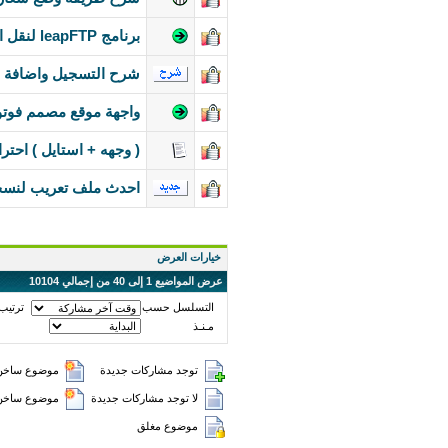
برنامج leapFTP لنقل الملفات الى موقعك بكل سهولة وبسرعة صاروخية مع الشرح
شرح التسجيل واضافة مو
واجهة موقع مصمم فو
( وجهه + استايل ) اح
احدث ملف تعريب لنسخة
خيارات العرض
عرض المواضيع 1 إلى 40 من إجمالي 10104
التسلسل حسب
ترتيب
مـنـذ
توجد مشاركات جديدة
موضوع ساخن 
لا توجد مشاركات جديدة
موضوع ساخن (
موضوع مغلق