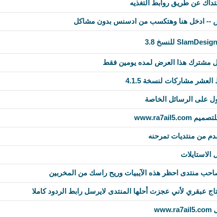
داك عن طريق روابط التغذيه
-- ادخل هنا وهتكسب من ادسنس بدون مشاكل
كل مشترك هذا العرض لمده يومين فقط
عشر مشاركات لنسخة 4.1.5
ول على الرسائل الخاصة
www.ra7ail5
م من منتديات تمرحنه
 الاستايلات
احب منتدى احظر هذه الآيبيات وريح راسك من المخربين
اج عبقري لأني عجزت أحلها المنتدى لايرسل رابط الردود كاملا
ww