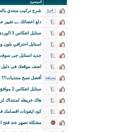
الموضوع
شرح تركيب منتدي بالصور
دلع اعضائك ,,بـ تغيير 
ستايل انعكاس 3 الوردي احترافي متوافق للمعايير القياسية vb 3.8.x
استايل احترافي بلون 
جديد استايل جى سوفت 2012 مقدم من شبكة عفاريت اون 
اضف موقعك فى دليل عفاريت اون لاي
أفضل نسخ منتديات؟؟
ستايل انعكاس 2 موافق للمعايير القياسية vb 3.8.x
هاك خريطه لمنتداك لزي
كود ايقونات اقسامك فى
مشكلة تضهر عند فتح ا