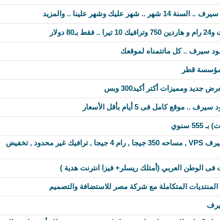
شهر عليك وشهر علينا .. والمزيد
مود سيرف .. كل ماتتمناه لموقعك
مؤسسة قطر
جديد ومميزات أكتر أكيد300 وبس
. موقع كامل فى 5 أيام بأقل الأسعار
5 سنوي
عرض خاص من توب سيرف VPS , مساحه 350 جيجا , رام 4 جيجا , ترافيك غير محدود , تخفيض
ى الوطن العربي (أمتلك ريسلر+ فيزا انترنت هدية )
لمنتديات المتكاملة مع شركة مصر للاستضافة والتصميم