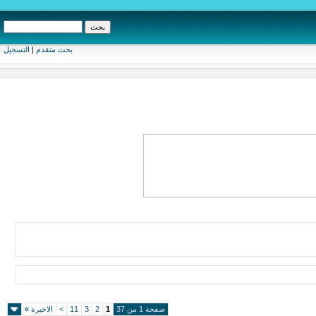
بحث متقدم
|
التسجيل
صفحة 1 من 37
1
2
3
11
>
الاخيرة
»