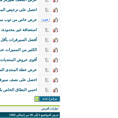
احصل على ترخيص المنت
عرض خاص من توب سيرف VPS 200 GB , 2 GB RAM , ترافيك غير محدو
استضافة غير محدودة، 
أفضل السيرفرات بأقل ا
الكثير من المميزات عن
أقوى عروض المنتديات ال
عرض خطة المنتدى السي
احصل على نصف سيرفر 
احمي النطاق الخاص ب
خيارات العرض
عرض المواضيع 1 إلى 40 من إجمالي 1462