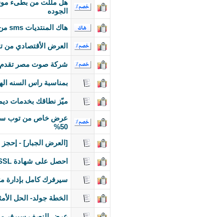
هل مللت من بطىء موق
الجوده
هاك المنتديات sms من مؤسسة الخلف من مؤسسة الخلف
العرض الأقتصادي من توب سيرف , VPS 100 GB جيجا , تراف
شركة صوت مصر تقدم أقوى عروض الريسي
بمناسبة راس السنه الهجرية 50 % على الريسيلرات 10 جيجا وراديو بث 
ميّز نطاقك بخدمات ديم
50%
[العرض الجبار] - إحجز
احصل على شهادة SSL بأرخص الأسعار
سيرفرك كامل بإدارة مت
الخطة جولد- الحل الأم
عرض النصف سيرفر من