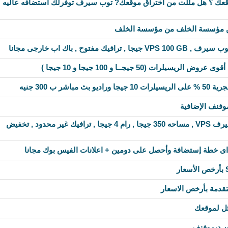
عك ؟ هل مللت من اختراق موقعك? توب سيرف توفرلك أستضافه عاليه
يك مفتوح , باك اب خارجى مجانا
لرات (50 جيجــا و 100 جيجا و 10 جيجا )
مباشر ب 300 جنيه
وفنف الإضافية
عرض خاص من توب سيرف VPS , مساحه 350 جيجا , رام 4 جيجا , ترافيك غير محدود , تخفيض
 اى خطة إستضافة وأحصل على دومين + اعلانات الفيس بوك مجانا
قدمة بأرخص الاسعار
ثل لموقعك
 ديموفنف