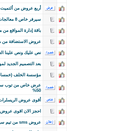
أربع عروض من ألتميت سيرف .. السنة 14 شهر .. 
سيرفر خاص 8 معالجات و24 رام و هاردين 750 وترافيك 10 تيرا .. فقط بـ80 دولار
باقة إدارة المواقع من 
عروض الاستضافة من 
نص عليك ونص علينا العرض 
بعد التصميم الجديد لمود سيرف .
مؤسسة الخلف (خمسات) بـ 55
50%
أقوى عروض الريسلرات ف
احجز الان اقوى عروض ا
عروض sms من تيم سيرف