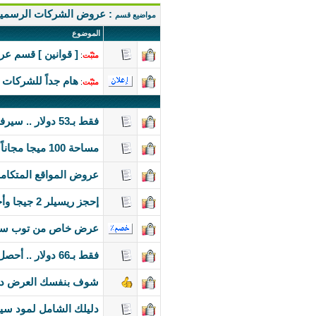
: عروض الشركات الرسمي
مواضيع قسم
الموضوع
[ قوانين ] قسم عر
مثبّت
:
هام جداً للشركات 
مثبّت
:
فقط بـ53 دولار .. سيرفر خاص 2 معالج و600 جيجا مساحة و5 تيرا ترافيك بدون مصاريف إعداد
مساحة 100 ميجا مجاناً من مود سيرف
عروض المواقع المتكاملة للشركات وا
إحجز ريسيلر 2 جيجا وأحصل على الثانى مجاناً من مود سيرف
عرض خاص من توب سيرف VPS 200 GB , 2 GB RAM , ترافيك غير محدو
فقط بـ66 دولار .. أحصل على سيرفر خاص 8 معالجات و16 جيجا رام ومفاجآت
شوف بنفسك العرض دا
دليلك الشامل لمود سي