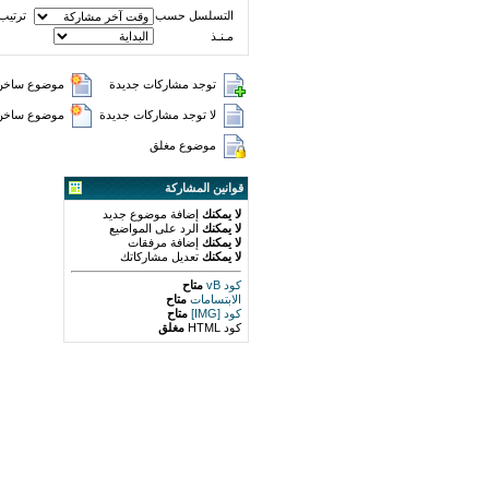
التسلسل حسب
ترتيب
مـنـذ
توجد مشاركات جديدة
موضوع ساخن 
لا توجد مشاركات جديدة
موضوع ساخن (
موضوع مغلق
قوانين المشاركة
لا يمكنك
إضافة موضوع جديد
لا يمكنك
الرد على المواضيع
لا يمكنك
إضافة مرفقات
لا يمكنك
تعديل مشاركاتك
كود vB
متاح
الابتسامات
متاح
كود [IMG]
متاح
كود HTML
مغلق