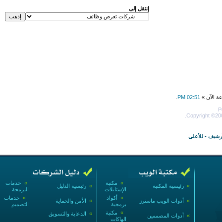
إنتقل إلى
عة الآن »
02:51 PM
.
P
Copyright ©200
أرشيف
-
للأعلى
»
مكتبة
»
خدمات
»
رئيسية المكتبة
»
رئيسية الدليل
الإستايلات
البرمجة
»
أكواد
»
خدمات
»
أدوات الويب ماسترز
»
الأمن والحماية
برمجية
التصميم
»
مكتبة
»
الدعاية والتسويق
»
أدوات المصممين
الهاكات