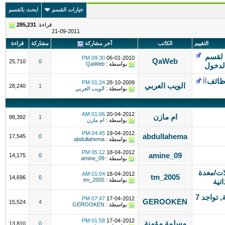
خيارات القسم
ابحث بالقسم
قراءة:
285,231
21-09-2011
التقييم
الكاتب
آخر مشاركة
مشاركة
قراءة
 لقسم
09:30 PM
06-01-2010
QaWeb
25,710
0
بواسطة :
QaWeb
لدخول
ظائف
01:24 PM
28-10-2009
الويب العربي
28,240
1
بواسطة :
الويب العربي
01:06 AM
20-04-2012
ام مازن
88,392
1
بواسطة :
ام مازن
04:45 PM
19-04-2012
abdullahema
17,545
0
بواسطة :
abdullahema
05:12 PM
18-04-2012
amine_09
14,175
0
بواسطة :
amine_09
لات/معدة
01:04 AM
18-04-2012
tm_2005
14,696
0
بواسطة :
tm_2005
تية
مصمم ستايلات psd أبحث عن وضيفة, تواجد 7
07:47 PM
17-04-2012
GEROOKEN
15,524
4
بواسطة :
GEROOKEN
01:58 PM
17-04-2012
مسلمة مؤمنة
13,810
0