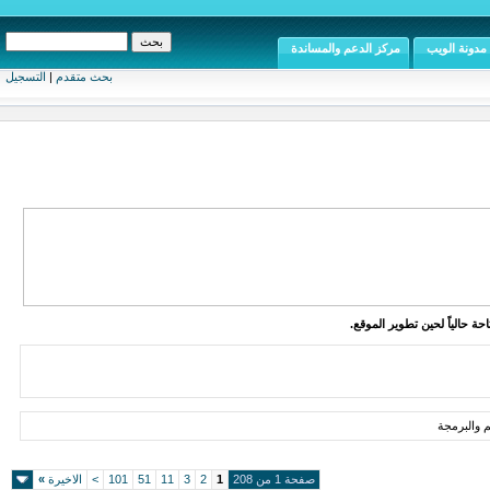
مدونة الويب
مركز الدعم والمساندة
بحث متقدم
|
التسجيل
ة حالياً لحين تطوير الموقع.
 والبرمجة
صفحة 1 من 208
1
2
3
11
51
101
>
الاخيرة
»