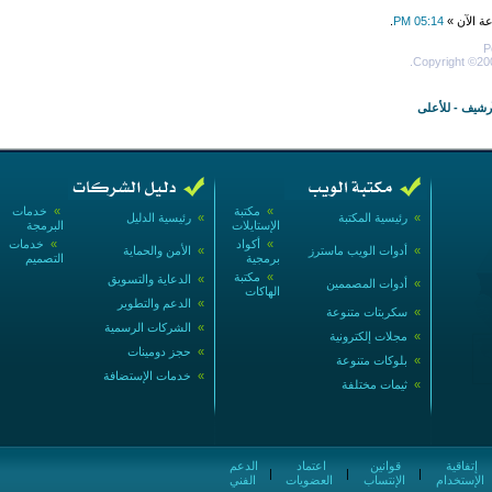
عة الآن »
05:14 PM
.
P
Copyright ©200
أرشيف
-
للأعلى
»
مكتبة
»
خدمات
»
رئيسية المكتبة
»
رئيسية الدليل
الإستايلات
البرمجة
»
أكواد
»
خدمات
»
أدوات الويب ماسترز
»
الأمن والحماية
برمجية
التصميم
»
مكتبة
»
الدعاية والتسويق
»
أدوات المصممين
الهاكات
»
الدعم والتطوير
»
سكربتات متنوعة
»
الشركات الرسمية
»
مجلات إلكترونية
»
حجز دومينات
»
بلوكات متنوعة
»
خدمات الإستضافة
»
ثيمات مختلفة
إتفاقية
قوانين
اعتماد
الدعم
|
|
|
الإستخدام
الإنتساب
العضويات
الفني