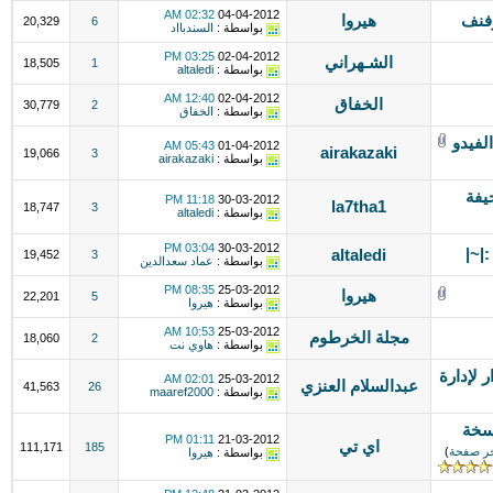
02:32 AM
04-04-2012
وفنف
هيروا
20,329
6
بواسطة :
السندبااد
03:25 PM
02-04-2012
الشـهراني
18,505
1
بواسطة :
altaledi
12:40 AM
02-04-2012
الخفاق
30,779
2
بواسطة :
الخفاق
لفيدو
05:43 AM
01-04-2012
airakazaki
19,066
3
بواسطة :
airakazaki
يفة
11:18 PM
30-03-2012
la7tha1
18,747
3
بواسطة :
altaledi
03:04 PM
30-03-2012
|~|
altaledi
19,452
3
بواسطة :
عماد سعدالدين
08:35 PM
25-03-2012
هيروا
22,201
5
بواسطة :
هيروا
10:53 AM
25-03-2012
مجلة الخرطوم
18,060
2
بواسطة :
هاوي نت
 لإدارة
02:01 AM
25-03-2012
عبدالسلام العنزي
41,563
26
بواسطة :
maaref2000
سخة
01:11 PM
21-03-2012
اي تي
111,171
185
ر صفحة
)
بواسطة :
هيروا