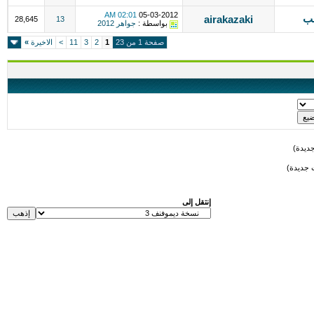
02:01 AM
05-03-2012
نب
airakazaki
28,645
13
بواسطة :
جواهر 2012
صفحة 1 من 23
1
2
3
11
>
الاخيرة
»
ديدة)
 جديدة)
إنتقل إلى