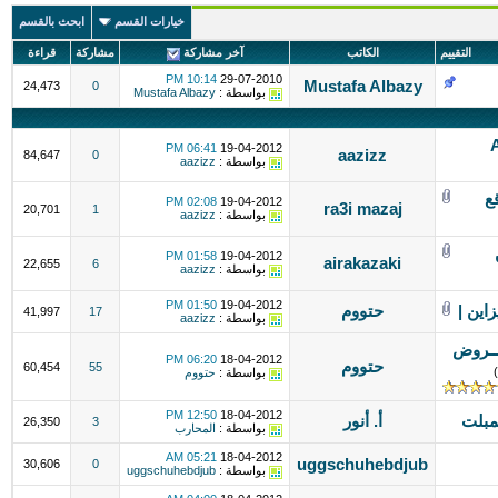
خيارات القسم
ابحث بالقسم
التقييم
الكاتب
آخر مشاركة
مشاركة
قراءة
10:14 PM
29-07-2010
Mustafa Albazy
24,473
0
بواسطة :
Mustafa Albazy
 Alexa
06:41 PM
19-04-2012
aazizz
84,647
0
بواسطة :
aazizz
ع
02:08 PM
19-04-2012
ra3i mazaj
20,701
1
بواسطة :
aazizz
01:58 PM
19-04-2012
airakazaki
22,655
6
بواسطة :
aazizz
01:50 PM
19-04-2012
اين |
حتووم
41,997
17
بواسطة :
aazizz
ـــروض
06:20 PM
18-04-2012
حتووم
60,454
55
)
بواسطة :
حتووم
12:50 PM
18-04-2012
أ. أنور
26,350
3
بواسطة :
المحارب
05:21 AM
18-04-2012
uggschuhebdjub
30,606
0
بواسطة :
uggschuhebdjub