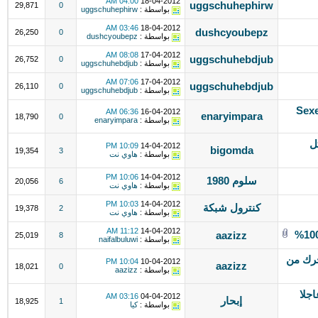
04:00 AM
18-04-2012
uggschuhephirw
29,871
0
بواسطة :
uggschuhephirw
03:46 AM
18-04-2012
dushcyoubepz
26,250
0
بواسطة :
dushcyoubepz
08:08 AM
17-04-2012
uggschuhebdjub
26,752
0
بواسطة :
uggschuhebdjub
07:06 AM
17-04-2012
uggschuhebdjub
26,110
0
بواسطة :
uggschuhebdjub
Sexe
06:36 AM
16-04-2012
enaryimpara
18,790
0
بواسطة :
enaryimpara
ل
10:09 PM
14-04-2012
bigomda
19,354
3
بواسطة :
هاوي نت
10:06 PM
14-04-2012
سلوم 1980
20,056
6
بواسطة :
هاوي نت
10:03 PM
14-04-2012
كنترول شبكة
19,378
2
بواسطة :
هاوي نت
11:12 AM
14-04-2012
aazizz
25,019
8
بواسطة :
naifalbuluwi
تحرك من
10:04 PM
10-04-2012
aazizz
18,021
0
بواسطة :
aazizz
اجلا
03:16 AM
04-04-2012
إبحار
18,925
1
بواسطة :
كيا