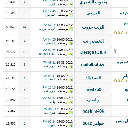
12:48 PM
21-03-2012
يعقوب الشمري
18,431
2
بواسطة :
هيروا
12:45 AM
21-03-2012
يدة
العريفي
18,692
3
بواسطة :
العريفي
سع
04:12 PM
16-03-2012
الويب جروب
58,849
41
بواسطة :
الويب جروب
04:25 AM
16-03-2012
الخفجي نت
20,103
4
بواسطة :
الخفجي نت
07:22 PM
15-03-2012
DesignsClub
21,527
10
بواسطة :
DesignsClub
تصميم
05:11 PM
15-03-2012
naifalbuluwi
29,210
3
بواسطة :
هاوي نت
ام
01:47 AM
15-03-2012
السندبااد
21,192
6
بواسطة :
السندبااد
12:13 PM
14-03-2012
ع
raed750
18,151
2
بواسطة :
هاوي نت
01:24 PM
12-03-2012
وااصف
16,892
0
بواسطة :
وااصف
05:33 PM
11-03-2012
hashim486
17,387
2
بواسطة :
هاوي نت
ل بلس
01:34 PM
05-03-2012
جواهر 2012
17,556
1
بواسطة :
مايهاب