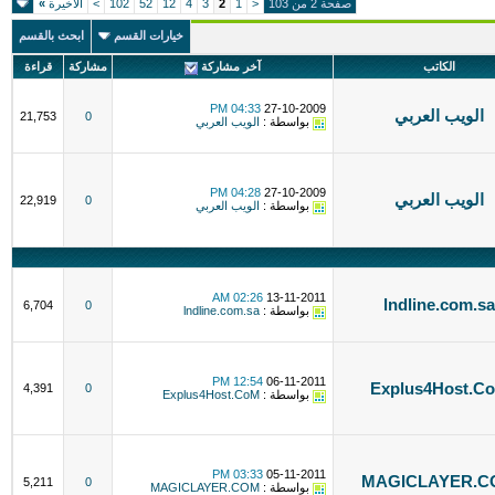
صفحة 2 من 103
<
1
2
3
4
12
52
102
>
الاخيرة
»
خيارات القسم
ابحث بالقسم
الكاتب
آخر مشاركة
مشاركة
قراءة
04:33 PM
27-10-2009
الويب العربي
21,753
0
بواسطة :
الويب العربي
04:28 PM
27-10-2009
الويب العربي
22,919
0
بواسطة :
الويب العربي
02:26 AM
13-11-2011
lndline.com.sa
6,704
0
بواسطة :
lndline.com.sa
12:54 PM
06-11-2011
Explus4Host.C
4,391
0
بواسطة :
Explus4Host.CoM
03:33 PM
05-11-2011
MAGICLAYER.C
5,211
0
بواسطة :
MAGICLAYER.COM