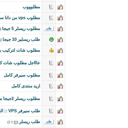
مطلوووب
مطلوب vps من داتا سنتر من شركة رسمية
مطلوب ريسلر 5 جيجا
‏
(
طلب ريسلير 10 جيجا
‏
(
مطلوب شات لتركيب بم
عاااجل مطلوب شات كتابي
مطلوب سيرفر كامل
اريد منتدى كامل
مطلوب ريسلر 2جيجا مع دومين
طلب سيرفر VPS :: الشركات السعوديه الرسميه فقط ::
طلب ريسلر
‏
(
1
2
)