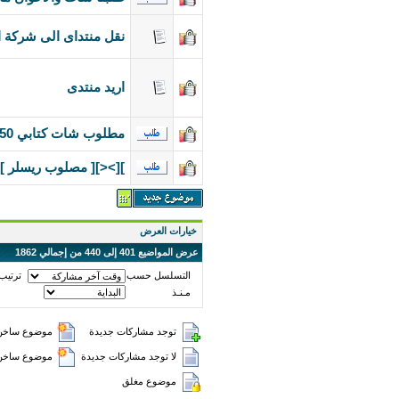
نقل منتداى الى شركة 
اريد منتدى
مطلوب شات كتابي 50 يوزر
][><][ مصلوب ريسلر ]
خيارات العرض
عرض المواضيع 401 إلى 440 من إجمالي 1862
التسلسل حسب
ترتيب
مـنـذ
توجد مشاركات جديدة
موضوع ساخن 
لا توجد مشاركات جديدة
موضوع ساخن (
موضوع مغلق