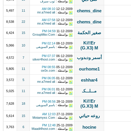
بواسطة :
توب سيرف
08:10 AM
12-12-2009
chems_dine
5,497
11
بواسطة :
mr.a7med ali
07:58 AM
12-12-2009
chems_dine
8,538
22
بواسطة :
mr.a7med ali
04:59 PM
11-12-2009
صغير الحكمة
6,424
15
بواسطة :
GroupMisr.Com
Ki!!Er
02:14 PM
08-12-2009
5,066
10
بواسطة :
باسم السويفى
(G.X3) M
07:37 PM
06-12-2009
أسمر ودبدوب
4,572
7
بواسطة :
silver4host.com
08:55 PM
05-12-2009
ourhome1
5,805
11
بواسطة :
ox0x.com
06:05 PM
01-12-2009
eshhar4
3,572
5
بواسطة :
mr.a7med ali
06:01 PM
01-12-2009
مـــلـــكـ
5,025
11
بواسطة :
mr.a7med ali
Ki!!Er
08:56 PM
28-11-2009
7,628
18
بواسطة :
باسم السويفى
(G.X3) M
12:03 AM
27-11-2009
روعه حياتي
5,614
15
بواسطة :
Motamyez.Com
12:48 PM
25-11-2009
hocine
3,763
6
بواسطة :
Maadi4host.com