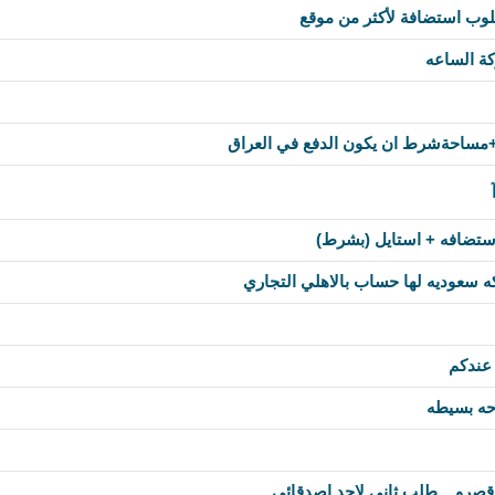
لوب استضافة لأكثر من موقع
ة الساعه
مساحةشرط ان يكون الدفع في العراق
ستضافه + استايل (بشرط)
سعوديه لها حساب بالاهلي التجاري
 عندكم
ه بسيطه
قصرو .. طلب ثاني لاحد اصدقائي