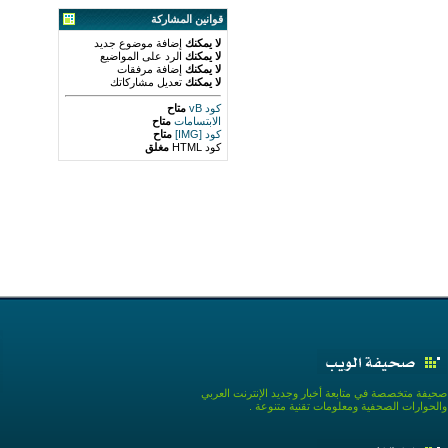
قوانين المشاركة
لا يمكنك
إضافة موضوع جديد
لا يمكنك
الرد على المواضيع
لا يمكنك
إضافة مرفقات
لا يمكنك
تعديل مشاركاتك
كود vB
متاح
الابتسامات
متاح
كود [IMG]
متاح
كود HTML
مغلق
صحيفة متخصصة في متابعة أخبار وجديد الإنترنت العربي
والحوارات الصحفية ومعلومات تقنية متنوعة .