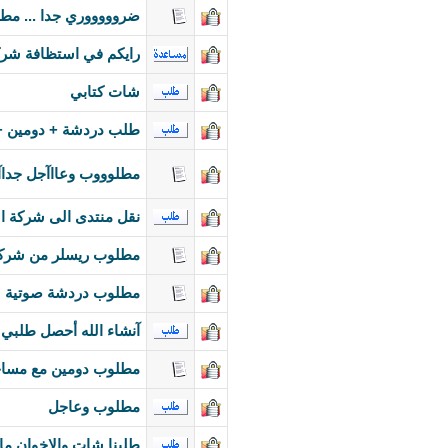
ضروووووري جدا ... مط
رايكم في استظافة شرك
شات كتابي
طلب دردشة + دومين +
مطلوووب وعااآجل جداآ
نقل منتدى الى شركة ا
مطلوب ريسلر من شركه 
مطلوب دردشة صوتية
آنشاء الله أحصل طلبي
مطلوب دومين مع مساح
مطلوب وعاجل
طلبنا شات والاخوان ما