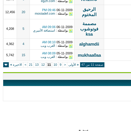
بواسطة :
eg2h.com
الرحيق
09:46 PM
06-11-2009
12,456
20
بواسطة :
mostadef.com
المختوم
مصممة
09:06 AM
06-11-2009
فوتوشوب
4,208
5
بواسطة :
استضافة الأميري
ksa
08:10 AM
05-11-2009
alghamdii
4,362
4
بواسطة :
العرب ويب
08:09 AM
05-11-2009
mukhaa0aa
5,742
15
بواسطة :
العرب ويب
صفحة 11 من 47
«
الأولى
<
9
10
11
12
13
21
>
الاخيرة
»