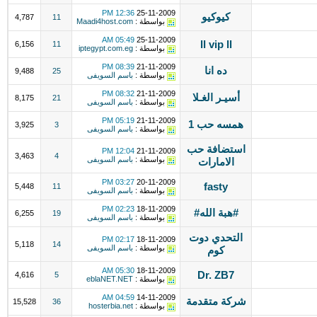
12:36 PM
25-11-2009
كيوكيو
4,787
11
بواسطة :
Maadi4host.com
05:49 AM
25-11-2009
ll vip ll
6,156
11
بواسطة :
iptegypt.com.eg
08:39 PM
21-11-2009
ده انا
9,488
25
بواسطة :
باسم السويفى
08:32 PM
21-11-2009
أسيـر الغـلا
8,175
21
بواسطة :
باسم السويفى
05:19 PM
21-11-2009
همسه حب 1
3,925
3
بواسطة :
باسم السويفى
استضافة حب
12:04 PM
21-11-2009
3,463
4
بواسطة :
باسم السويفى
الامارات
03:27 PM
20-11-2009
fasty
5,448
11
بواسطة :
باسم السويفى
02:23 PM
18-11-2009
#هبة الله#
6,255
19
بواسطة :
باسم السويفى
التحدي دوت
02:17 PM
18-11-2009
5,118
14
بواسطة :
باسم السويفى
كوم
05:30 AM
18-11-2009
Dr. ZB7
4,616
5
بواسطة :
eblaNET.NET
04:59 AM
14-11-2009
شركة متقدمة
15,528
36
بواسطة :
hosterbia.net