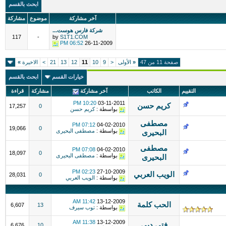
ابحث بالقسم
آخر مشاركة
موضوع
مشاركة
شركة فارس هوست...
117
-
by
S1T1.COM
06:52 PM
26-11-2009
صفحة 11 من 47
«
الأولى
<
9
10
11
12
13
21
>
الاخيرة
»
خيارات القسم
ابحث بالقسم
التقييم
الكاتب
آخر مشاركة
مشاركة
قراءة
10:20 PM
03-11-2011
كريم حسن
17,257
0
بواسطة :
كريم حسن
مصطفى
07:12 PM
04-02-2010
19,066
0
بواسطة :
مصطفى البحيرى
البحيرى
مصطفى
07:08 PM
04-02-2010
18,097
0
بواسطة :
مصطفى البحيرى
البحيرى
02:23 PM
27-10-2009
الويب العربي
28,031
0
بواسطة :
الويب العربي
11:42 AM
13-12-2009
الحب كلمة
6,607
13
بواسطة :
توب سيرف
11:38 AM
13-12-2009
فتى دبي
6,676
10