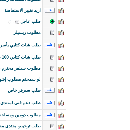
اريد تغيير الاستفاضة
طلب عاجل
‏
(
1
2
)
مطلوب ريسيلر
طلب شات كتابي بأسرع وقت 100 يوزر ولا تقل التجرب
طلب شات كتابي 100 يوزر مايتعدى 100 ريال
مطلوب سيلفر محترم 
لو سمحتم مطلوب إشها
طلب سيرفر خاص
طلب دعم فني لمنتدى و
مطلوب دومين ومساحه 
طلب ترخيص منتدى مقابل مساحة 50 جيجا و