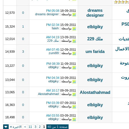
ق
dreams
05:08 PM
18-09-2011
12,570
0
بواسطة :
dreams designer
designer
لفات المفتوحه PSD &
02:34 PM
15-09-2011
elblgiky
15,324
1
بواسطة :
fateh
04:19 AM
13-09-2011
تديات
ملك 229
12,014
0
بواسطة :
ملك 229
لاعمال
07:45 AM
12-09-2011
um farida
14,939
3
بواسطة :
zumi99
توحة
08:39 PM
11-09-2011
elblgiky
13,227
0
بواسطة :
elblgiky
كروت
04:34 PM
10-09-2011
elblgiky
13,044
0
بواسطة :
elblgiky
10:17 AM
09-09-2011
Alostathahmad
13,065
0
بواسطة :
Alostathahmad
03:39 PM
07-09-2011
elblgiky
16,363
0
بواسطة :
elblgiky
03:55 AM
03-09-2011
elblgiky
18,498
0
بواسطة :
elblgiky
صفحة 1 من 40
1
2
3
11
>
الاخيرة
»