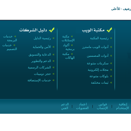
أرشيف
-
للأعلى
»
مكتبة
»
خدمات
»
رئيسية المكتبة
»
رئيسية الدليل
الإستايلات
البرمجة
»
أكواد
»
خدمات
»
أدوات الويب ماسترز
»
الأمن والحماية
برمجية
التصميم
»
مكتبة
»
الدعاية والتسويق
»
أدوات المصممين
الهاكات
»
الدعم والتطوير
»
سكربتات متنوعة
»
الشركات الرسمية
»
مجلات إلكترونية
»
حجز دومينات
»
بلوكات متنوعة
»
خدمات الإستضافة
»
ثيمات مختلفة
إتفاقية
قوانين
اعتماد
الدعم
|
|
|
الإستخدام
الإنتساب
العضويات
الفني