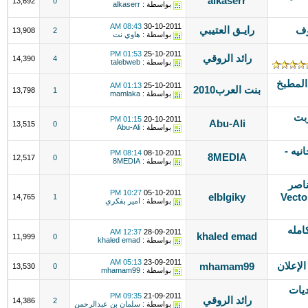
alkaserr
13,692
0
بواسطة :
alkaserr
08:43 AM
30-10-2011
وف
رايـق العتيبي
13,908
2
بواسطة :
هاوي نت
01:53 PM
25-10-2011
رائد الروقي
14,390
4
بواسطة :
talebweb
المطبخ
01:13 AM
25-10-2011
بنت العرب2010
13,798
1
بواسطة :
mamlaka
بت
01:15 PM
20-10-2011
Abu-Ali
13,515
0
بواسطة :
Abu-Ali
نيه -
08:14 PM
08-10-2011
8MEDIA
12,517
0
بواسطة :
8MEDIA
ناصر
10:27 PM
05-10-2011
 فيكتور) Vector Web
elblgiky
14,765
1
بواسطة :
امير بفكري
فوتوشوب photoshop cs3 كامله
12:37 AM
28-09-2011
khaled emad
11,999
0
بواسطة :
khaled emad
05:13 AM
23-09-2011
الإعلان
mhamam99
13,530
0
بواسطة :
mhamam99
ديات
09:35 PM
21-09-2011
رائد الروقي
14,386
2
بواسطة :
سلمان بن عبدالرحمن