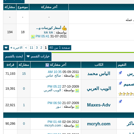
آخر مشاركة
موضوع
مشاركة
-
-
-
 عمله
أسعار كورسات و...
194
18
بواسطة :
lok lok
05:41 PM
31-07-2011
صفحة 1 من 40
1
2
3
11
>
الاخيرة
»
خيارات القسم
ابحث بالقسم
التقييم
الكاتب
آخر مشاركة
مشاركة
قراءة
10:35 AM
05-09-2011
الياس محمد
71,193
15
بواسطة :
صالح عباس
تصميم
05:22 PM
27-10-2009
الويب العربي
19,391
0
بواسطة :
الويب العربي
06:50 PM
21-07-2009
Maxes-Adv
22,921
1
بواسطة :
نـور
01:48 PM
02-04-2012
اكر
mcryh.com
90,286
0
بواسطة :
mcryh.com
ية