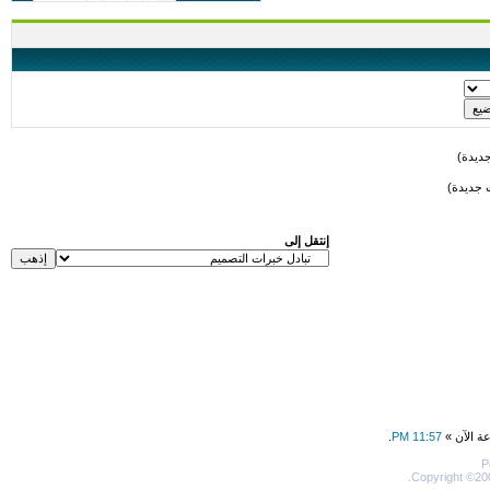
ديدة)
 جديدة)
إنتقل إلى
عة الآن »
11:57 PM
.
P
Copyright ©200