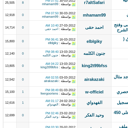
07:51 PM
30-03-2012
r7altSafari
25,505
8
بواسطة :
mhamam99
07:50 PM
30-03-2012
mhamam99
12,918
0
بواسطة :
mhamam99
البروكسى وفتح
10:40 AM
27-03-2012
احمد حقى
14,714
0
بواسطة :
احمد حقى
الشرح
 (
06:41 PM
16-03-2012
elblgiky
15,800
0
بواسطة :
elblgiky
08:40 PM
13-03-2012
جنون الكلمه
12,140
0
بواسطة :
جنون الكلمه
04:22 AM
13-03-2012
king2t99bfss
13,805
0
بواسطة :
king2t99bfss
جد مثال
02:55 AM
03-03-2012
airakazaki
12,542
0
بواسطة :
airakazaki
08:49 PM
01-03-2012
w-officiel
15,100
1
بواسطة :
feergoortens
01:17 AM
24-02-2012
تسجيل
الفهدواي
12,616
1
بواسطة :
الفهدواي
أروع مجموعة خطوط حديثة تحتوى على 450
02:46 PM
23-02-2012
وحيد الفكر
12,699
0
بواسطة :
وحيد الفكر
 ملف
03:30 PM
20-02-2012