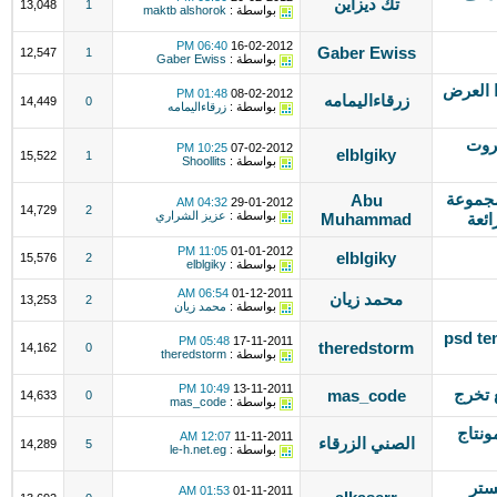
تك ديزاين
13,048
1
بواسطة :
maktb alshorok
06:40 PM
16-02-2012
Gaber Ewiss
12,547
1
بواسطة :
Gaber Ewiss
 العرض
01:48 PM
08-02-2012
زرقاءاليمامه
14,449
0
بواسطة :
زرقاءاليمامه
كروت
10:25 PM
07-02-2012
elblgiky
15,522
1
بواسطة :
Shoollits
مجموعة
Abu
04:32 AM
29-01-2012
14,729
2
بواسطة :
عزيز الشراري
ئعة
Muhammad
11:05 PM
01-01-2012
elblgiky
15,576
2
بواسطة :
elblgiky
06:54 AM
01-12-2011
محمد زيان
13,253
2
بواسطة :
محمد زيان
psd templ
05:48 PM
17-11-2011
theredstorm
14,162
0
بواسطة :
theredstorm
10:49 PM
13-11-2011
 تخرج
mas_code
14,633
0
بواسطة :
mas_code
ونتاج
12:07 AM
11-11-2011
الصني الزرقاء
14,289
5
بواسطة :
le-h.net.eg
+ تكستر
01:53 AM
01-11-2011