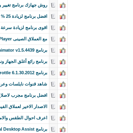
روش جهازك برنامج تغيير 
افضل برنامج لزيادة 25 % عن سرعة متصفح فايرفوكس العادية
اقوى برنامج لزيادة سرعة 
مع العملاق الصينى QQ Player لتشغيل ملفات الميديا بجميع أنواعها
برنامج Hippo Animator v1.5.4439 لعمل الرسوم المتحركه وتصميمات الافلام + التفعيل
برنامج رائع أغلق الجهاز و
برنامج Throttle 6.1.30.2012 لتسريع الانترنت بشكل سهل
شاهد قنوات نايلسات وعر
افضل برنامج مجرب لاصلا
الاصدار الاخير لعملاق الفيديو
اعرف احوال الطقس والامطا
برنامج Virtual Desktop Assist لانشاء اكثر من سطح مكتب واضافة التاثرات