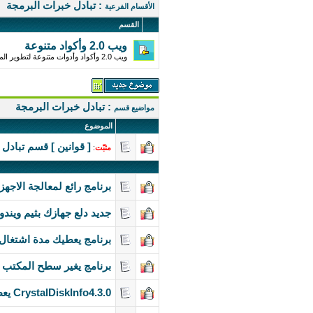
: تبادل خبرات البرمجة
الأقسام الفرعية
القسم
ويب 2.0 وأكواد متنوعة
ويب 2.0 وأكواد وأدوات متنوعة لتطوير المواقع Ajax , XML , CSS , JavaScript ...etc
: تبادل خبرات البرمجة
مواضيع قسم
الموضوع
[ قوانين ] قسم تبادل
مثبّت
:
برنامج رائع لمعالجة الاجه
جديد دلع جهازك بثيم ويندوز 7 الرائع/ التحفة/ المميز n Remix
برنامج يعطيك مدة اشتغال
برنامج يغير سطح المكتب كل دقي
CrystalDiskInfo4.3.0 يعطيك مدة اشتغال حاسوبك ويحذرك قبل عطبه لأخذ نسخة احتياطية