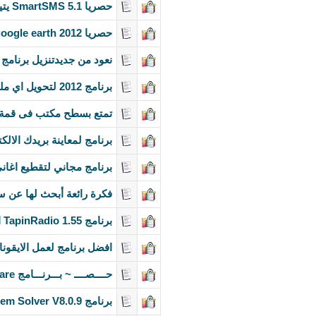
حصريا SmartSMS 5.1 يتيح الك ارسال النغمات والصور من الانتر نت الى اي هاتف على شكل رس
حصريا google earth 2012 شاهد العالم والفضاء ثلاثي الابعاد
نعود من جديدتنزيل برنامج 
برنامج 2012 لتحويل اي ملف صوت او فيديو لاي صيغة تريدها
تمتع بسطح مكتب فى قمة ا
برنامج لمعاينة بريدك الا
برنامج مجاني لتقطيع اغاني mp3 وعمل نغمات ومك
فكرة رائعة أبحث لها عن س
برنامج TapinRadio 1.55 الاقوى على الاطلاق فى تشغيل الرديو فى اخر اصدار له
افضل برنامج لعمل الايقون
حــــصــــ ~ بـــرنـــامج Advanced SystemCare للصيانة و مميزاات آخرى بـأخر اصداار ~ ـ
برنامج Problem Solver V8.0.9 لعلاج جميع مشاكل الكمبيوتر وبطىء النت وتهنيج الكمبيوتر