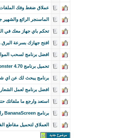
عملاق ضغط وفك الملفات PowerArchiver 2011 12.12.02 في اخر اصدارا
الماسنجر الرائع والشهير جدا Yahoo! Messenger 11.5.0.192 بأخر ا
تحكم باي جهاز معك في الش
افتح جهازك بسرعة البرق و
افضل برنامج لسحب المواق
تحميل برنامج MemMonster 4.70 تسريع كمبيوتر وخفض استهلاك ميموري الذاكرة
برنامج يبحث لك عن اي شي mp3 ويحمله وزيادات مم
افضل برنامج لعمل الشعار
استعد وارجع ما ملفاتك ح
برنامج BananaScreen رائع يتيح لك غلق حاسوبك و لن يفتح حتى يرى وجهك
العملاق لتحميل مقاطع الف