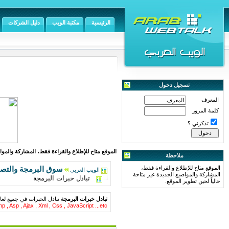
الرئيسية
مكتبة الويب
دليل الشركات
تسجيل دخول
المعرف
كلمة المرور
تذكرني ؟
الموقع متاح للإطلاع والقراءة فقط، المشاركة والمواض
ملاحظة
الموقع متاح للإطلاع والقراءة فقط،
سوق البرمجة والتص
الويب العربي
المشاركة والمواضيع الجديدة غير متاحة
تبادل خبرات البرمجة
حالياً لحين تطوير الموقع.
تبادل خبرات البرمجة
تبادل الخبرات في جميع لغا
p , Asp , Ajax , Xml , Css , JavaScript ...etc