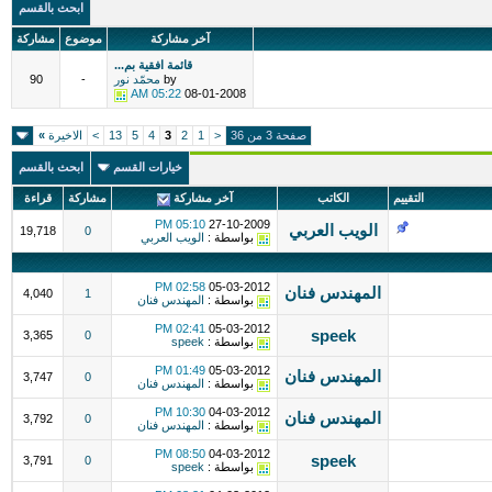
ابحث بالقسم
آخر مشاركة
موضوع
مشاركة
قائمة افقية بم...
by
محمّد نور
-
90
05:22 AM
08-01-2008
صفحة 3 من 36
<
1
2
3
4
5
13
>
الاخيرة
»
خيارات القسم
ابحث بالقسم
التقييم
الكاتب
آخر مشاركة
مشاركة
قراءة
05:10 PM
27-10-2009
الويب العربي
19,718
0
بواسطة :
الويب العربي
02:58 PM
05-03-2012
المهندس فنان
4,040
1
بواسطة :
المهندس فنان
02:41 PM
05-03-2012
speek
3,365
0
بواسطة :
speek
01:49 PM
05-03-2012
المهندس فنان
3,747
0
بواسطة :
المهندس فنان
10:30 PM
04-03-2012
المهندس فنان
3,792
0
بواسطة :
المهندس فنان
08:50 PM
04-03-2012
speek
3,791
0
بواسطة :
speek