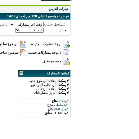
خيارات العرض
عرض المواضيع 81 إلى 120 من إجمالي 1428
التسلسل حسب
ترتيب
مـنـذ
توجد مشاركات جديدة
موضوع ساخن 
لا توجد مشاركات جديدة
موضوع ساخن (
موضوع مغلق
قوانين المشاركة
لا يمكنك
إضافة موضوع جديد
لا يمكنك
الرد على المواضيع
لا يمكنك
إضافة مرفقات
لا يمكنك
تعديل مشاركاتك
كود vB
متاح
الابتسامات
متاح
كود [IMG]
متاح
كود HTML
مغلق