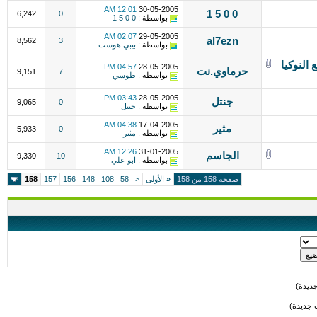
12:01 AM
30-05-2005
0 0 5 1
6,242
0
بواسطة :
0 0 5 1
02:07 AM
29-05-2005
al7ezn
8,562
3
بواسطة :
بيبي هوست
النوكيا
04:57 PM
28-05-2005
حرماوي.نت
9,151
7
بواسطة :
طوسي
03:43 PM
28-05-2005
جنتل
9,065
0
بواسطة :
جنتل
04:38 AM
17-04-2005
مثير
5,933
0
بواسطة :
مثير
12:26 AM
31-01-2005
الجاسم
9,330
10
بواسطة :
ابو علي
صفحة 158 من 158
«
الأولى
<
58
108
148
156
157
158
ديدة)
 جديدة)