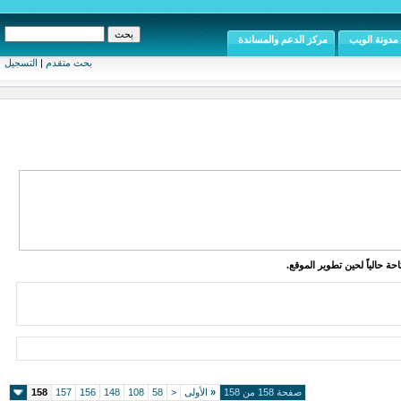
مدونة الويب
مركز الدعم والمساندة
بحث متقدم
|
التسجيل
ة حالياً لحين تطوير الموقع.
صفحة 158 من 158
«
الأولى
<
58
108
148
156
157
158