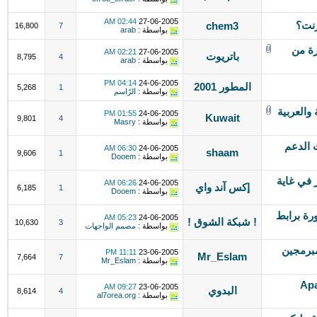
02:44 AM
27-06-2005
رنت؟
chem3
16,800
7
بواسطة :
arab
رة من
02:21 AM
27-06-2005
باتريوت
8,795
4
بواسطة :
arab
04:14 PM
24-06-2005
المطور 2001
5,268
1
بواسطة :
الرّاسم
والعربية
01:55 PM
24-06-2005
Kuwait
9,801
4
بواسطة :
Masry
 الدعم
06:30 AM
24-06-2005
shaam
9,606
1
بواسطة :
Dooem
 في غاية
06:26 AM
24-06-2005
إكس آند واي
6,185
1
بواسطة :
Dooem
ة برابط
05:23 AM
24-06-2005
! شبكة الشوق !
10,630
3
بواسطة :
مصمم الواجهات
برمجين
11:11 PM
23-06-2005
Mr_Eslam
7,664
7
بواسطة :
Mr_Eslam
Apache/1
09:27 AM
23-06-2005
البدوي
8,614
4
بواسطة :
al7orea.org