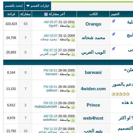
خيارات القسم
ابحث بالقسم
التقييم
الكاتب
آخر مشاركة
مشاركة
قراءة
لية
05:07 AM
21-12-2011
Orango
103,423
63
بواسطة :
hguhf
امج
03:07 AM
25-11-2009
محمد شحاته
24,709
7
بواسطة :
محمد شحاته
جى
07:15 PM
27-10-2009
الويب العربي
25,893
0
بواسطة :
الويب العربي
علن=
08:51 PM
28-06-2005
barwani
8,164
0
بواسطة :
barwani
( إعدادات vBulletin)) مدعم بالصور
08:41 PM
28-06-2005
4widen.com
13,152
7
بواسطة :
palhost
ة هذه
05:19 PM
28-06-2005
Prince
6,812
2
بواسطة :
HaMaDa4eVeR
05:18 AM
28-06-2005
web4host
8,876
7
بواسطة :
web4host
التصميم
11:33 PM
27-06-2005
يتيم الحب
13,782
15
بواسطة :
el7ob_el7aer