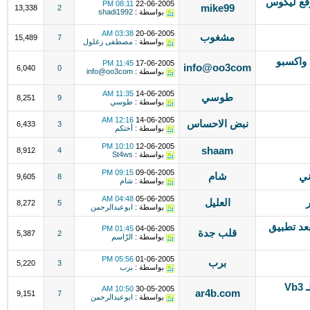
تدى vb2 علي موقع ليكوس
08:11 PM
22-06-2005
mike99
13,338
2
بواسطة :
shadi1992
03:38 AM
20-06-2005
مشغوب
15,489
7
بواسطة :
مصطفى زغلول
وكم الرد واكسبو
11:45 PM
17-06-2005
info@oo3com
6,040
0
بواسطة :
info@oo3com
11:35 AM
14-06-2005
طوسي
8,251
9
بواسطة :
طوسي
12:16 AM
14-06-2005
نبض الاحساس
6,433
3
بواسطة :
أختكم
10:10 PM
12-06-2005
shaam
8,912
4
بواسطة :
St4ws
09:15 PM
09-06-2005
ني
شام
9,605
8
بواسطة :
شام
04:48 AM
05-06-2005
العليل
8,272
5
بواسطة :
ابوعبدالرحمن
عد تطبيق
01:45 PM
04-06-2005
قلب جدة
5,387
2
بواسطة :
الرّاسم
05:56 PM
01-06-2005
برب
5,220
3
بواسطة :
برب
استايل جديد و خفيف من أفضل العرب لـ Vb3
10:50 AM
30-05-2005
ar4b.com
9,151
7
بواسطة :
ابوعبدالرحمن