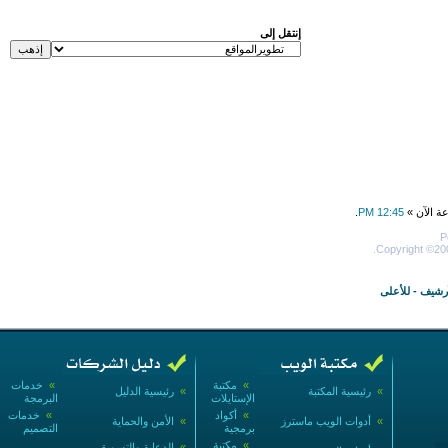
إنتقل إلى
عة الآن »
12:45 PM
.
P
Copyright ©200
أرشيف
-
للأعلى
»
مكتبة
»
خدمات
»
رئيسية المكتبة
»
رئيسية الدليل
الإستايلات
البرمجة
»
أكواد
»
خدمات
»
أدوات الويب ماسترز
»
الأمن والحماية
برمجية
التصميم
»
مكتبة
»
الدعاية والتسويق