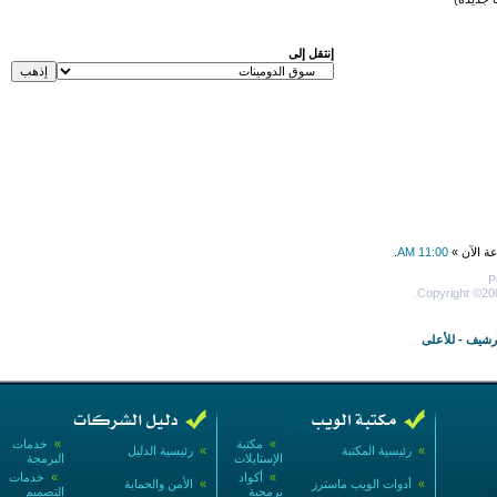
إنتقل إلى
عة الآن »
11:00 AM
.
P
Copyright ©200
أرشيف
-
للأعلى
»
مكتبة
»
خدمات
»
رئيسية المكتبة
»
رئيسية الدليل
الإستايلات
البرمجة
»
أكواد
»
خدمات
»
أدوات الويب ماسترز
»
الأمن والحماية
برمجية
التصميم