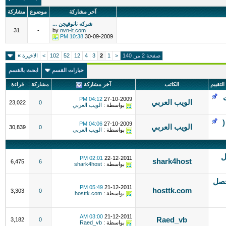
آخر مشاركة
موضوع
مشاركة
شركه نانوفيجن ...
31
-
by
nvn-it.com
10:38 PM
30-09-2009
صفحة 2 من 140
<
1
2
3
4
12
52
102
>
الاخيرة
»
خيارات القسم
ابحث بالقسم
التقييم
الكاتب
آخر مشاركة
مشاركة
قراءة
04:12 PM
27-10-2009
الويب العربي
23,022
0
بواسطة :
الويب العربي
(
04:06 PM
27-10-2009
الويب العربي
30,839
0
بواسطة :
الويب العربي
ل
02:01 PM
22-12-2011
shark4host
6,475
6
بواسطة :
shark4host
قط واحصل
05:49 PM
21-12-2011
hosttk.com
3,303
0
بواسطة :
hosttk.com
03:00 AM
21-12-2011
Raed_vb
3,182
0
بواسطة :
Raed_vb