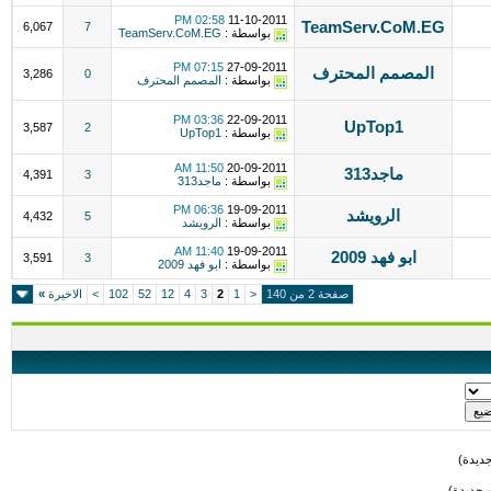
02:58 PM
11-10-2011
TeamServ.CoM.EG
6,067
7
بواسطة :
TeamServ.CoM.EG
07:15 PM
27-09-2011
المصمم المحترف
3,286
0
بواسطة :
المصمم المحترف
03:36 PM
22-09-2011
UpTop1
3,587
2
بواسطة :
UpTop1
11:50 AM
20-09-2011
ماجد313
4,391
3
بواسطة :
ماجد313
06:36 PM
19-09-2011
الرويشد
4,432
5
بواسطة :
الرويشد
11:40 AM
19-09-2011
ابو فهد 2009
3,591
3
بواسطة :
ابو فهد 2009
صفحة 2 من 140
<
1
2
3
4
12
52
102
>
الاخيرة
»
ديدة)
 جديدة)