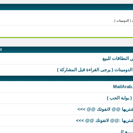
 الدومينات ) .
ال
 النطاقات للبيع
لدومينات ( يرجى القراءة قبل المشاركة )
( بوابة الحب )
تشتريها @@ لاتفوتك @@ >>>
تشتريها :@@ لاتفوتك @@ >>>
ـــع ))