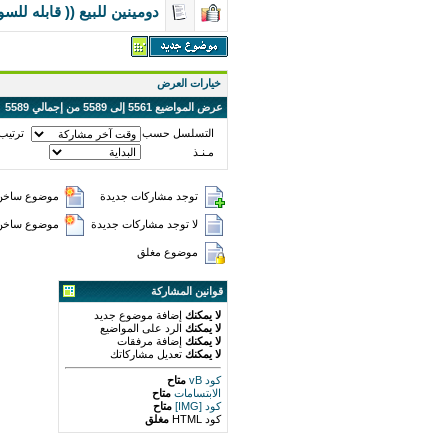
دومينين للبيع (( قابله للسو
خيارات العرض
عرض المواضيع 5561 إلى 5589 من إجمالي 5589
التسلسل حسب
ترتيب
مـنـذ
توجد مشاركات جديدة
موضوع ساخن 
لا توجد مشاركات جديدة
موضوع ساخن (
موضوع مغلق
قوانين المشاركة
لا يمكنك
إضافة موضوع جديد
لا يمكنك
الرد على المواضيع
لا يمكنك
إضافة مرفقات
لا يمكنك
تعديل مشاركاتك
كود vB
متاح
الابتسامات
متاح
كود [IMG]
متاح
كود HTML
مغلق