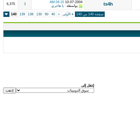
04:15 AM
10-07-2004
ts4h
6,375
1
بواسطة :
يا هاجري
صفحة 140 من 140
«
الأولى
<
40
90
130
138
139
140
إنتقل إلى