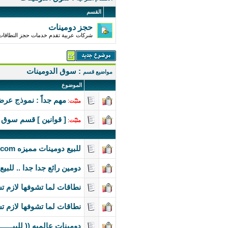
القسم
حجز دومينات
شركات عربية تقدم خدمات حجز النطاقات (
: سوق الدومينات
مواضيع قسم
الموضوع
مهم جداً : نموذج عرض
مثبّت
:
[ قوانين ] قسم سوق ا
مثبّت
:
للبيع دومينات مميزه MailArab.com
دومين رائع جدا جدا .. للبيع 
نطاقات لما تشوفها لازم 
نطاقات لما تشوفها لازم 
دومينات عالميه (( للبيــــــــ