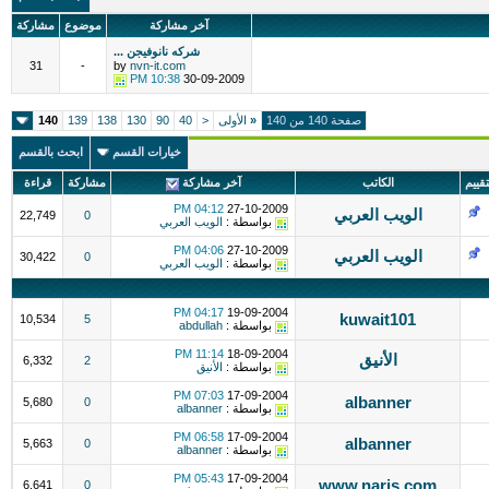
آخر مشاركة
موضوع
مشاركة
شركه نانوفيجن ...
31
-
by
nvn-it.com
10:38 PM
30-09-2009
صفحة 140 من 140
«
الأولى
<
40
90
130
138
139
140
خيارات القسم
ابحث بالقسم
تقييم
الكاتب
آخر مشاركة
مشاركة
قراءة
04:12 PM
27-10-2009
الويب العربي
22,749
0
بواسطة :
الويب العربي
04:06 PM
27-10-2009
الويب العربي
30,422
0
بواسطة :
الويب العربي
04:17 PM
19-09-2004
kuwait101
10,534
5
بواسطة :
abdullah
11:14 PM
18-09-2004
الأنيق
6,332
2
بواسطة :
الأنيق
07:03 PM
17-09-2004
albanner
5,680
0
بواسطة :
albanner
06:58 PM
17-09-2004
albanner
5,663
0
بواسطة :
albanner
05:43 PM
17-09-2004
www.narjs.com
6,641
0