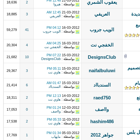
12:48 PM
21-03-2012
يعقوب الشمري
18,636
2
بواسطة :
هيروا
12:45 AM
21-03-2012
يدة
العريفي
18,885
3
بواسطة :
العريفي
سع
04:12 PM
16-03-2012
الويب جروب
59,279
41
بواسطة :
الويب جروب
04:25 AM
16-03-2012
الخفجي نت
20,304
4
بواسطة :
الخفجي نت
07:22 PM
15-03-2012
DesignsClub
21,682
10
بواسطة :
DesignsClub
تصميم
05:11 PM
15-03-2012
naifalbuluwi
29,367
3
بواسطة :
هاوي نت
ام
01:47 AM
15-03-2012
السندبااد
21,414
6
بواسطة :
السندبااد
12:13 PM
14-03-2012
ع
raed750
18,311
2
بواسطة :
هاوي نت
01:24 PM
12-03-2012
وااصف
17,053
0
بواسطة :
وااصف
05:33 PM
11-03-2012
hashim486
17,538
2
بواسطة :
هاوي نت
ل بلس
01:34 PM
05-03-2012
جواهر 2012
17,769
1
بواسطة :
مايهاب