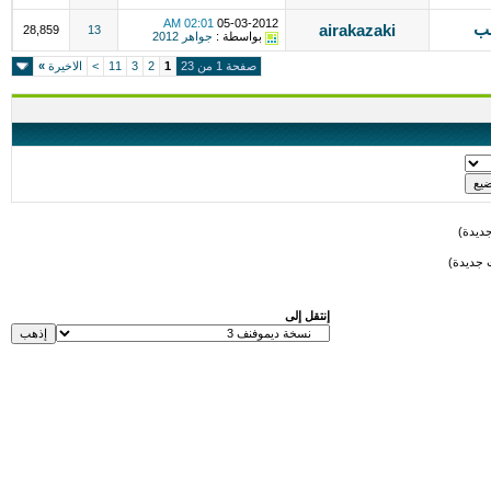
02:01 AM
05-03-2012
نب
airakazaki
28,859
13
بواسطة :
جواهر 2012
صفحة 1 من 23
1
2
3
11
>
الاخيرة
»
ديدة)
 جديدة)
إنتقل إلى