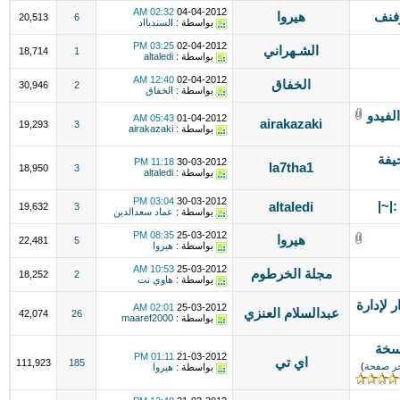
02:32 AM
04-04-2012
وفنف
هيروا
20,513
6
بواسطة :
السندبااد
03:25 PM
02-04-2012
الشـهراني
18,714
1
بواسطة :
altaledi
12:40 AM
02-04-2012
الخفاق
30,946
2
بواسطة :
الخفاق
لفيدو
05:43 AM
01-04-2012
airakazaki
19,293
3
بواسطة :
airakazaki
يفة
11:18 PM
30-03-2012
la7tha1
18,950
3
بواسطة :
altaledi
03:04 PM
30-03-2012
|~|
altaledi
19,632
3
بواسطة :
عماد سعدالدين
08:35 PM
25-03-2012
هيروا
22,481
5
بواسطة :
هيروا
10:53 AM
25-03-2012
مجلة الخرطوم
18,252
2
بواسطة :
هاوي نت
 لإدارة
02:01 AM
25-03-2012
عبدالسلام العنزي
42,074
26
بواسطة :
maaref2000
سخة
01:11 PM
21-03-2012
اي تي
111,923
185
ر صفحة
)
بواسطة :
هيروا