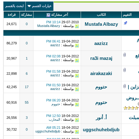
خيارات القسم
ابحث بالقسم
التقييم
الكاتب
آخر مشاركة
مشاركة
قراءة
10:14 PM
29-07-2010
Mustafa Albazy
24,671
0
بواسطة :
Mustafa Albazy
 Alexa
06:41 PM
19-04-2012
aazizz
86,279
0
بواسطة :
aazizz
ع
02:08 PM
19-04-2012
ra3i mazaj
20,967
1
بواسطة :
aazizz
01:58 PM
19-04-2012
airakazaki
22,898
6
بواسطة :
aazizz
01:50 PM
19-04-2012
اين |
حتووم
42,245
17
بواسطة :
aazizz
ـــروض
06:20 PM
18-04-2012
حتووم
60,916
55
)
بواسطة :
حتووم
12:50 PM
18-04-2012
أ. أنور
26,556
3
بواسطة :
المحارب
05:21 AM
18-04-2012
uggschuhebdjub
30,732
0
بواسطة :
uggschuhebdjub