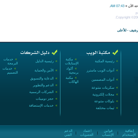
عة الآن »
07:43 AM
.
P
Copyright ©200
أرشيف
-
للأعلى
»
مكتبة
»
خدمات
»
رئيسية المكتبة
»
رئيسية الدليل
الإستايلات
البرمجة
»
أكواد
»
خدمات
»
أدوات الويب ماسترز
»
الأمن والحماية
برمجية
التصميم
»
مكتبة
»
الدعاية والتسويق
»
أدوات المصممين
الهاكات
»
الدعم والتطوير
»
سكربتات متنوعة
»
الشركات الرسمية
»
مجلات إلكترونية
»
حجز دومينات
»
بلوكات متنوعة
»
خدمات الإستضافة
»
ثيمات مختلفة
إتفاقية
قوانين
اعتماد
الدعم
|
|
|
الإستخدام
الإنتساب
العضويات
الفني