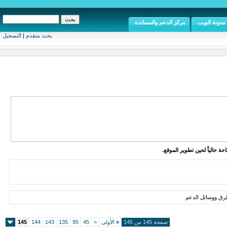
مدونة الويب
مركز الدعم والمساندة
بحث متقدم
|
التسجيل
ة حالياً لحين تطوير الموقع.
طرق ووسائل الدعم
صفحة 145 من 145
«
الأولى
<
45
95
135
143
144
145