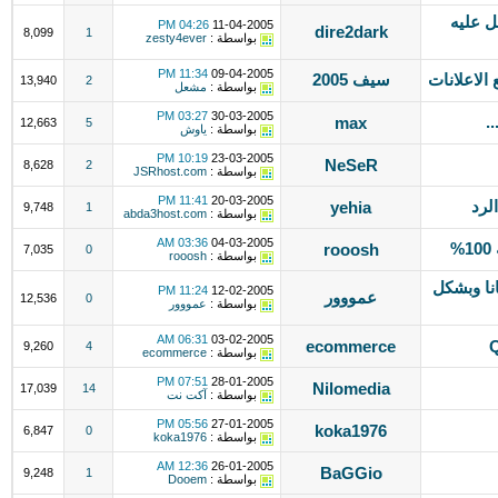
 عليه
04:26 PM
11-04-2005
dire2dark
8,099
1
بواسطة :
zesty4ever
11:34 PM
09-04-2005
 الاعلانات
سيف 2005
13,940
2
بواسطة :
مشعل
03:27 PM
30-03-2005
max
12,663
5
بواسطة :
ياوش
10:19 PM
23-03-2005
NeSeR
8,628
2
بواسطة :
JSRhost.com
11:41 PM
20-03-2005
لرد
yehia
9,748
1
بواسطة :
abda3host.com
03:36 AM
04-03-2005
rooosh
7,035
0
بواسطة :
rooosh
نا وبشكل
11:24 PM
12-02-2005
عمووور
12,536
0
بواسطة :
عمووور
06:31 AM
03-02-2005
ecommerce
Q
9,260
4
بواسطة :
ecommerce
07:51 PM
28-01-2005
Nilomedia
17,039
14
بواسطة :
آكت نت
05:56 PM
27-01-2005
koka1976
6,847
0
بواسطة :
koka1976
12:36 AM
26-01-2005
BaGGio
9,248
1
بواسطة :
Dooem