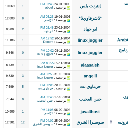
ت
07:46 PM
24-01-2005
إنترنت بلس
10,069
1
بواسطة :
abdull
05:23 AM
19-01-2005
*$شرقاوي$*
12,808
8
بواسطة :
الرّاسم
02:49 PM
23-12-2004
ابو جهاد
8,980
2
بواسطة :
ابو جهاد
12:52 AM
20-11-2004
linux juggler
11,186
1
بواسطة :
Dooem
رنامج
10:02 PM
08-11-2004
linux juggler
9,846
0
بواسطة :
linux juggler
03:55 PM
05-11-2004
alaasaleh
8,739
1
بواسطة :
linux juggler
03:55 AM
31-10-2004
angelll
9,330
3
بواسطة :
linux juggler
05:05 PM
20-10-2004
حرماوي.نت
7,699
5
بواسطة :
حرماوي.نت
ون
03:46 AM
17-10-2004
حس العجيب
7,344
0
بواسطة :
حس العجيب
11:03 PM
06-09-2004
java4host
10,888
1
بواسطة :
الرّاسم
04:02 PM
25-08-2004
رونيه
سويسرا الشرق
12,381
12
بواسطة :
سويسرا الشرق