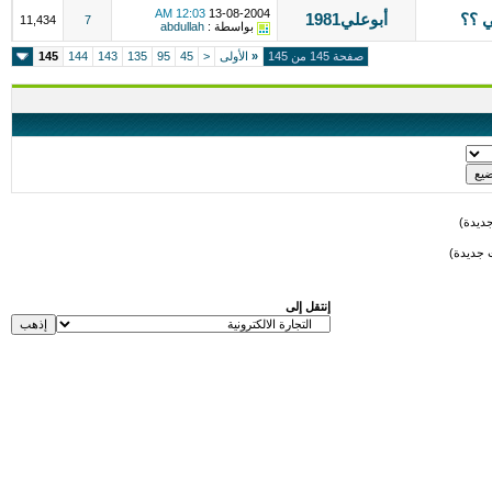
12:03 AM
13-08-2004
ي ؟؟
أبوعلي1981
11,434
7
بواسطة :
abdullah
صفحة 145 من 145
«
الأولى
<
45
95
135
143
144
145
ديدة)
 جديدة)
إنتقل إلى