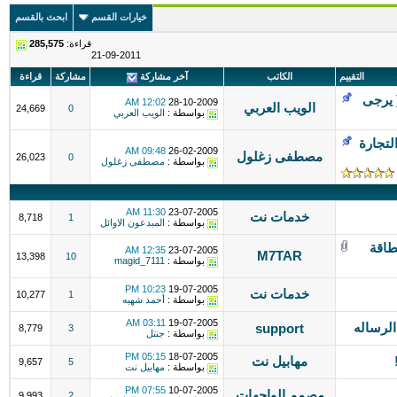
خيارات القسم
ابحث بالقسم
قراءة:
285,575
21-09-2011
التقييم
الكاتب
آخر مشاركة
مشاركة
قراءة
( يرجى
12:02 AM
28-10-2009
الويب العربي
24,669
0
بواسطة :
الويب العربي
لتجارة
09:48 AM
26-02-2009
مصطفى زغلول
26,023
0
بواسطة :
مصطفى زغلول
11:30 AM
23-07-2005
خدمات نت
8,718
1
بواسطة :
المبدعون الاوائل
طاقة
12:35 AM
23-07-2005
M7TAR
13,398
10
بواسطة :
magid_7111
10:23 PM
19-07-2005
خدمات نت
10,277
1
بواسطة :
أحمد شهبه
03:11 AM
19-07-2005
لرساله
support
8,779
3
بواسطة :
جنتل
05:15 PM
18-07-2005
مهابيل نت
9,657
5
بواسطة :
مهابيل نت
07:55 PM
10-07-2005
مصمم الواجهات
9,993
2