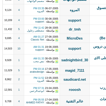
بواسطة :
مصمم الواجهات
لتسوق
03:35 PM
06-07-2005
المروه
9,124
4
بواسطة :
المروه
03:00 PM
30-06-2005
support
10,209
4
بواسطة :
support
11:42 PM
28-06-2005
dr_tmh
11,432
5
بواسطة :
مصطفى زغلول
01:27 AM
27-06-2005
MicroDes
9,695
4
بواسطة :
Classic Net
 من دروس
01:31 AM
19-06-2005
support
14,503
10
بواسطة :
support
لى الاى
01:33 AM
30-05-2005
sadnightbird_30
9,928
1
بواسطة :
نبض محب
03:16 PM
17-05-2005
magid_7111
11,029
5
بواسطة :
arabsdesign
11:52 PM
13-05-2005
saudicard.net
8,862
2
بواسطة :
المروه
ررب
07:31 PM
23-04-2005
rooosh
12,581
1
بواسطة :
ابوعبدالرحمن
حاث
05:55 PM
17-04-2005
عالم التقنية
9,708
4
بواسطة :
AHMED FATHY