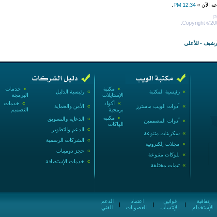
عة الآن »
12:34 PM
.
P
Copyright ©200
أرشيف
-
للأعلى
»
مكتبة
»
خدمات
»
رئيسية المكتبة
»
رئيسية الدليل
الإستايلات
البرمجة
»
أكواد
»
خدمات
»
أدوات الويب ماسترز
»
الأمن والحماية
برمجية
التصميم
»
مكتبة
»
الدعاية والتسويق
»
أدوات المصممين
الهاكات
»
الدعم والتطوير
»
سكربتات متنوعة
»
الشركات الرسمية
»
مجلات إلكترونية
»
حجز دومينات
»
بلوكات متنوعة
»
خدمات الإستضافة
»
ثيمات مختلفة
إتفاقية
قوانين
اعتماد
الدعم
|
|
|
الإستخدام
الإنتساب
العضويات
الفني