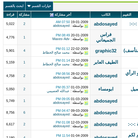
خيارات القسم
ابحث بالقسم
التقييم
الكاتب
آخر مشاركة
مشاركة
قراءة
07:50 AM
19-01-2009
-:-:
abdosayed
5,022
2
بواسطة :
abdosayed
فراس
08:49 PM
20-01-2009
4,776
1
بواسطة :
Maxes-Adv
الجميعاني
01:12 PM
22-02-2009
متأسف)
graphic32
5,901
4
بواسطة :
محمد صالح الخطاط
01:14 PM
22-02-2009
الطيف العابر
5,159
1
بواسطة :
محمد صالح الخطاط
widescreen أرجو الرأي
08:56 PM
28-02-2009
abdosayed
4,758
2
بواسطة :
abdosayed
05:37 PM
01-03-2009
ميل
ابومساء
5,050
2
بواسطة :
عبدالله العصيمي
09:05 PM
01-03-2009
abdosayed
5,749
1
بواسطة :
abdosayed
04:47 PM
09-03-2009
abdosayed
8,756
6
بواسطة :
abdosayed
01:08 PM
12-03-2009
:-:-:
abdosayed
6,617
2
بواسطة :
abdosayed
 لكم
11:54 PM
01-04-2009
abdosayed
7,180
4