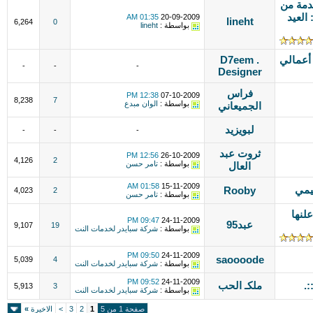
قدمة من
العيد
01:35 AM
20-09-2009
lineht
6,264
0
بواسطة :
lineht
 أعمالي
D7eem .
-
-
-
Designer
فراس
12:38 PM
07-10-2009
8,238
7
بواسطة :
الوان مبدع
الجميعاني
لبويزيد
-
-
-
ثروت عبد
12:56 PM
26-10-2009
4,126
2
بواسطة :
تامر حسن
العال
01:58 AM
15-11-2009
ميمي
Rooby
4,023
2
بواسطة :
تامر حسن
لنها
09:47 PM
24-11-2009
عبد95
9,107
19
بواسطة :
شركة سبايدر لخدمات النت
09:50 PM
24-11-2009
saoooode
5,039
4
بواسطة :
شركة سبايدر لخدمات النت
09:52 PM
24-11-2009
ملكـ الحب
5,913
3
بواسطة :
شركة سبايدر لخدمات النت
صفحة 1 من 5
1
2
3
>
الاخيرة
»