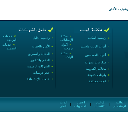
أرشيف
-
للأعلى
»
مكتبة
»
خدمات
»
رئيسية المكتبة
»
رئيسية الدليل
الإستايلات
البرمجة
»
أكواد
»
خدمات
»
أدوات الويب ماسترز
»
الأمن والحماية
برمجية
التصميم
»
مكتبة
»
الدعاية والتسويق
»
أدوات المصممين
الهاكات
»
الدعم والتطوير
»
سكربتات متنوعة
»
الشركات الرسمية
»
مجلات إلكترونية
»
حجز دومينات
»
بلوكات متنوعة
»
خدمات الإستضافة
»
ثيمات مختلفة
إتفاقية
قوانين
اعتماد
الدعم
|
|
|
الإستخدام
الإنتساب
العضويات
الفني