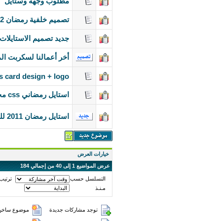
مطلوب وجهه وستايل
تصميم خلفية رمضان 1432-2011
جديد تصميم الاستايلات css 2011 من تصميم تك ديزاي
أخر أعمالنا لسكربت الم
s card design + logo
استايل رمضاني css مجاني للجيل الثالث بهيدر متحرك - استايل 2011 -استايل رمضان 1432هـ -
استايل رمضان 2011 للنسخ 3.8 للبيع
خيارات العرض
عرض المواضيع 1 إلى 40 من إجمالي 184
التسلسل حسب
ترتيب
مـنـذ
توجد مشاركات جديدة
موضوع ساخن 