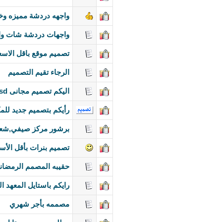
واجهه دردشة مميزه وخف
واجهات دردشة شات واج
تصميم موقع باقل الاسعار يبد
الرجاء تقيم التصميم
اليكم تصميم مجانى psd من شركة لايت كريتف
رأيكم بتصميم جديد للمكت
برشور مركز صيفي,شعار المراكز ال
تصميم بنرات بأقل الأس
حقيبه المصمم الرمضانيه 11
رايكم باستايل المعهد ال
مصممه بأجر شهري