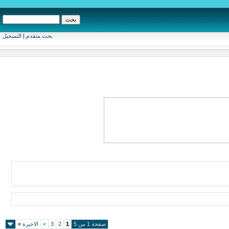
بحث متقدم
|
التسجيل
صفحة 1 من 5
1
2
3
>
الاخيرة
»