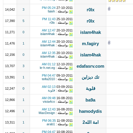
05:24 PM
27-10-2011
r0lx
14,042
3
بواسطة :
fateh
11:43 PM
25-10-2011
r0lx
17,390
5
بواسطة :
r0lx
12:47 AM
20-10-2011
islam4hak
11,271
0
بواسطة :
islam4hak
12:44 AM
20-10-2011
m.fagiry
11,476
1
بواسطة :
islam4hak
12:35 AM
20-10-2011
islam4hak
12,156
0
بواسطة :
islam4hak
01:12 AM
12-10-2011
edafasrv.com
13,707
3
بواسطة :
le-h.net.eg
04:47 PM
09-10-2011
تك ديزاين
13,391
1
بواسطة :
teifa2010
02:13 AM
03-09-2011
قلوبة
12,247
0
بواسطة :
قلوبة
09:48 AM
16-08-2011
ba9a
12,866
1
بواسطة :
vista4co
12:43 AM
16-08-2011
hamodydis
12,496
1
بواسطة :
MaxDesign
06:35 PM
11-08-2011
امة الله2
13,311
1
بواسطة :
arab1
04:47 PM
10-08-2011