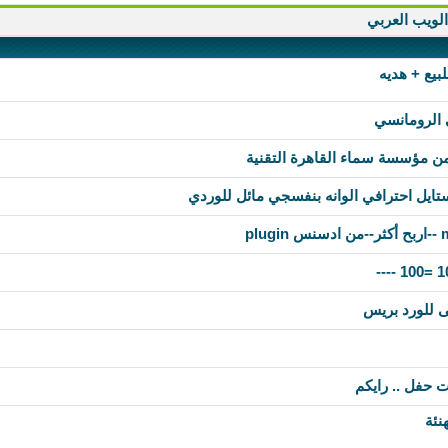
لويب العربي
بيع + هديه
ي الرومانسي
ن مؤسسة سماء القاهرة التقنية
ى للورد بريس
 حفل .. رايكم
نئة