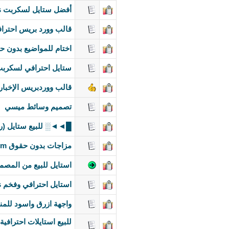
أفضل ستايل لسكربت whmcs احترافي جدا
قالب وورد بريس احتراف
اختام للمواضيع بدون حقوق ail5.com
ستايل احترافي لسكربت whmcs ازرق سم
قالب ووردبريس الإخباري ews
تصميم وسائط ميسي
█◄◄░ للبيع ستايل (رو
مزاجات بدون حقوق www.ra7ail5.com
استايل للبيع من المص
استايل احترافي وفخم css - استايل تقني وبسيط - استايل تك ديزاين الجديد 2012 - رأيكم
واجهة ازرق واسود للمن
للبيع استايلات احترافية لـــــ