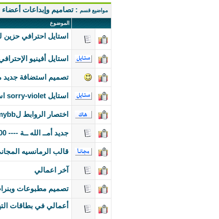
: تصاميم وإبداعات أعضاء ا
مواضيع قسم
الموضوع
استايل احترافي حزين لل
استايل أفينيو الإحتراف
تصميم استضافة جديد م
استايل sorry-violet استايل احترافي الوانه بنفسجي مائل للوردي
اختصار الروابط لmybb --اربح أكثر--من ادسنس plugin
جديد أمــ الله ــة ---- 100 =100 ----
قالب الرمانسيه المجان
آخر اعمالي
تصميم مطبوعات وبنرات
أعمالي في بطاقات الته