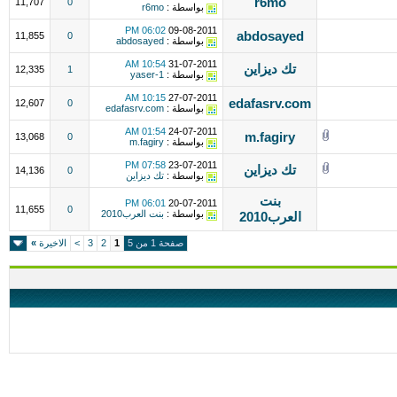
r6mo
11,707
0
بواسطة :
r6mo
06:02 PM
09-08-2011
abdosayed
11,855
0
بواسطة :
abdosayed
10:54 AM
31-07-2011
تك ديزاين
12,335
1
بواسطة :
yaser-1
10:15 AM
27-07-2011
edafasrv.com
12,607
0
بواسطة :
edafasrv.com
01:54 AM
24-07-2011
m.fagiry
13,068
0
بواسطة :
m.fagiry
07:58 PM
23-07-2011
تك ديزاين
14,136
0
بواسطة :
تك ديزاين
بنت
06:01 PM
20-07-2011
11,655
0
بواسطة :
بنت العرب2010
العرب2010
صفحة 1 من 5
1
2
3
>
الاخيرة
»