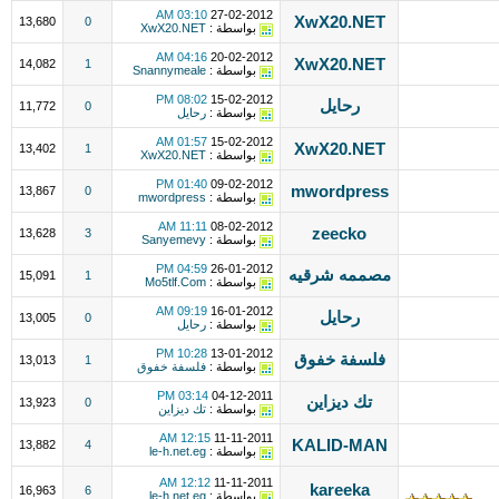
03:10 AM
27-02-2012
XwX20.NET
13,680
0
بواسطة :
XwX20.NET
04:16 AM
20-02-2012
XwX20.NET
14,082
1
بواسطة :
Snannymeale
08:02 PM
15-02-2012
رحايل
11,772
0
بواسطة :
رحايل
01:57 AM
15-02-2012
XwX20.NET
13,402
1
بواسطة :
XwX20.NET
01:40 PM
09-02-2012
mwordpress
13,867
0
بواسطة :
mwordpress
11:11 AM
08-02-2012
zeecko
13,628
3
بواسطة :
Sanyemevy
04:59 PM
26-01-2012
مصممه شرقيه
15,091
1
بواسطة :
Mo5tlf.Com
09:19 AM
16-01-2012
رحايل
13,005
0
بواسطة :
رحايل
10:28 PM
13-01-2012
فلسفة خفوق
13,013
1
بواسطة :
فلسفة خفوق
03:14 PM
04-12-2011
تك ديزاين
13,923
0
بواسطة :
تك ديزاين
12:15 AM
11-11-2011
KALID-MAN
13,882
4
بواسطة :
le-h.net.eg
12:12 AM
11-11-2011
kareeka
16,963
6
بواسطة :
le-h.net.eg