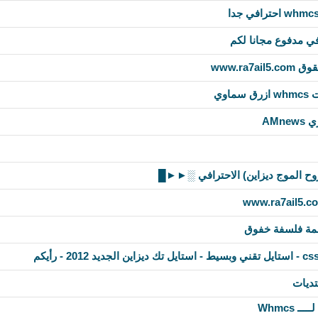
ي مدفوع مجانا لكم
www.ra7
اوي
AMn
ح الموج ديزاين) الاحترافي ░►►█ ‏
ممة فلسفة خفوق
تديات
 Whmcs