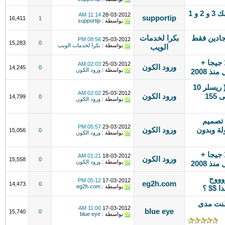
منتدي عربي + منتدي اجنبي = بيج رانك 3 و 2 و 1
11:14 AM
28-03-2012
supportip
16,411
1
بواسطة :
supportip
جادين فقط
بكرا لخدمات
08:56 PM
25-03-2012
15,283
0
بواسطة :
بكرا لخدمات الويب
الويب
امتلك منتدى بسهولة █ (( استضافة 1 جيجا +
02:03 AM
25-03-2012
ورود الكون
14,245
0
بواسطة :
ورود الكون
افتح شركة استضافة واكسب المال (( ريسلر 10
02:02 AM
25-03-2012
جيجا = ب 300 ريال سنوي )) انضم الى 155
ورود الكون
14,799
0
بواسطة :
ورود الكون
ر 10 جيجا + تصميم
05:57 PM
23-03-2012
لة وبدون
ورود الكون
15,056
0
بواسطة :
ورود الكون
امتلك منتدى بسهولة █ (( استضافة 1 جيجا +
01:21 AM
18-03-2012
ورود الكون
15,558
0
بواسطة :
ورود الكون
وووح
05:12 PM
17-03-2012
eg2h.com
14,473
0
بواسطة :
eg2h.com
ا $$ ؟
نت مدى
11:00 AM
17-03-2012
blue eye
15,740
0
بواسطة :
blue eye