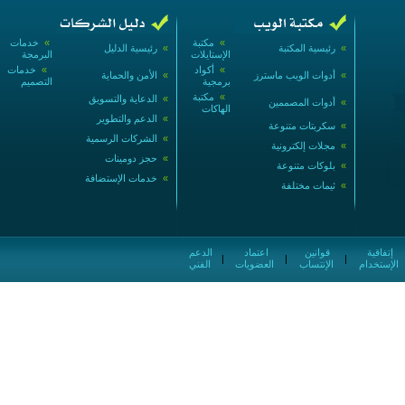
»
مكتبة
»
خدمات
»
رئيسية المكتبة
»
رئيسية الدليل
الإستايلات
البرمجة
»
أكواد
»
خدمات
»
أدوات الويب ماسترز
»
الأمن والحماية
برمجية
التصميم
»
مكتبة
»
الدعاية والتسويق
»
أدوات المصممين
الهاكات
»
الدعم والتطوير
»
سكربتات متنوعة
»
الشركات الرسمية
»
مجلات إلكترونية
»
حجز دومينات
»
بلوكات متنوعة
»
خدمات الإستضافة
»
ثيمات مختلفة
إتفاقية
قوانين
اعتماد
الدعم
|
|
|
الإستخدام
الإنتساب
العضويات
الفني