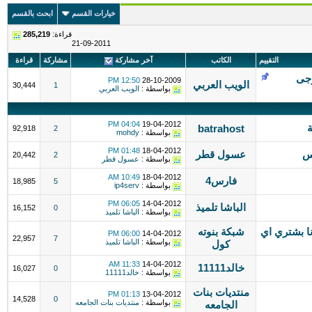
خيارات القسم
ابحث بالقسم
قراءة:
285,219
21-09-2011
التقييم
الكاتب
آخر مشاركة
مشاركة
قراءة
رجى
12:50 PM
28-10-2009
الويب العربي
30,444
1
بواسطة :
الويب العربي
04:04 PM
19-04-2012
batrahost
92,918
2
بواسطة :
mohdy
01:48 PM
18-04-2012
س
عسول قطر
20,442
2
بواسطة :
عسول قطر
10:49 AM
18-04-2012
فارس4
18,985
5
بواسطة :
ip4serv
06:05 PM
14-04-2012
الباشا تلميذ
16,152
0
بواسطة :
الباشا تلميذ
ا بشتري اي
شبكة بنوته
06:00 PM
14-04-2012
22,957
7
بواسطة :
الباشا تلميذ
كول
11:33 AM
14-04-2012
خالد11111
16,027
0
بواسطة :
خالد11111
منتديات بنات
01:13 PM
13-04-2012
14,528
0
بواسطة :
منتديات بنات الجامعه
الجامعه