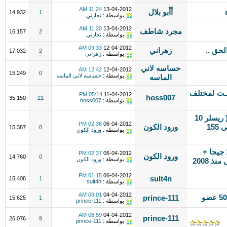
11:24 AM
13-04-2012
أأبو بلال
14,932
1
بواسطة :
تجارتي
11:20 AM
13-04-2012
مجرد شاطف
16,157
2
بواسطة :
تجارتي
09:33 AM
12-04-2012
لحق ..
زهراني
17,032
2
بواسطة :
زهراني
حساسه لاني
12:42 AM
12-04-2012
15,249
0
بواسطة :
حساسه لاني الماسه
الماسه
ـورنـت لمختلف
05:14 PM
11-04-2012
hoss007
35,150
21
بواسطة :
hoss007
افتح شركة استضافة واكسب المال (( ريسلر 10
02:38 PM
06-04-2012
جيجا = ب 300 ريال سنوي )) انضم الى 155
ورود الكون
15,387
0
بواسطة :
ورود الكون
امتلك منتدى بسهولة █ (( استضافة 1 جيجا +
02:37 PM
06-04-2012
ورود الكون
14,760
0
بواسطة :
ورود الكون
01:15 PM
06-04-2012
sult4n
15,408
1
بواسطة :
sult4n
09:01 AM
04-04-2012
prince-111
15,625
1
بواسطة :
prince-111
08:59 AM
04-04-2012
prince-111
26,076
9
بواسطة :
prince-111