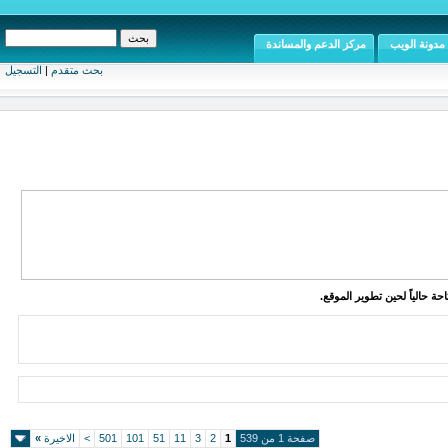
مدونة الويب
مركز الدعم والمساندة
بحث متقدم
|
التسجيل
ة حالياً لحين تطوير الموقع.
صفحة 1 من 539
1
2
3
11
51
101
501
>
الاخيرة
»