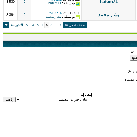
hatem71
3,530
0
بواسطة :
hatem71
06:15 PM
23-01-2011
بشار محمد
3,394
0
بواسطة :
بشار محمد
صفحة 3 من 40
<
1
2
3
4
5
13
>
الاخيرة
»
ديدة)
 جديدة)
إنتقل إلى