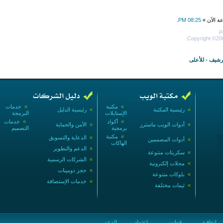
عة الآن »
08:25 PM
.
P
Copyright ©200
أرشيف
-
للأعلى
»
مكتبة
»
خدمات
»
رئيسية المكتبة
»
رئيسية الدليل
الإستايلات
البرمجة
»
أكواد
»
خدمات
»
أدوات الويب ماسترز
»
الأمن والحماية
برمجية
التصميم
»
مكتبة
»
الدعاية والتسويق
»
أدوات المصممين
الهاكات
»
الدعم والتطوير
»
سكربتات متنوعة
»
الشركات الرسمية
»
مجلات إلكترونية
»
حجز دومينات
»
بلوكات متنوعة
»
خدمات الإستضافة
»
ثيمات مختلفة
إتفاقية
قوانين
اعتماد
الدعم