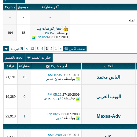
آخر مشاركة
موضوع
مشاركة
-
-
-
 عمله
أسعار كورسات و...
194
18
بواسطة :
lok lok
05:41 PM
31-07-2011
صفحة 3 من 40
<
1
2
3
4
5
13
>
الاخيرة
»
خيارات القسم
ابحث بالقسم
الكاتب
آخر مشاركة
مشاركة
قراءة
10:35 AM
05-09-2011
الياس محمد
71,191
15
بواسطة :
صالح عباس
05:22 PM
27-10-2009
الويب العربي
19,389
0
بواسطة :
الويب العربي
06:50 PM
21-07-2009
Maxes-Adv
22,918
1
بواسطة :
نـور
03:09 AM
24-06-2011
ركان