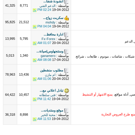
انشودة شفنا...
41,325
8,771
بواسطة :
الدعم الفني
02:24 PM
19-04-2012
سكربت زواج...
95,825
21,512
بواسطة :
mohdy
04:04 PM
19-04-2012
ادارة محافظ...
13,995
5,795
بواسطة :
Fx-Forex
 الدعم
01:07 AM
20-04-2012
وستنجهاوس|صيانة...
5,013
1,340
بواسطة :
ganamero
 شبكات ، شاشات ، مودوم ، طابعات ، شرائح
08:08 AM
17-04-2012
مطلوب منشطين
78,963
13,436
بواسطة :
ام مازن
01:06 AM
20-04-2012
تبادل اعلاني مع...
نصي, أدلة مواقع.
يمنع الاشهار أو التنشيط
64,422
10,457
بواسطة :
فتى سلطانه
11:42 PM
19-04-2012
موقع ومنتديات...
نع طرح العروض التجارية
36,318
8,898
بواسطة :
محبة للخير
11:53 AM
19-04-2012