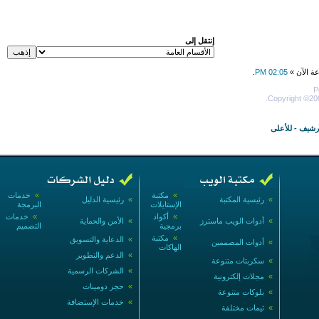
إنتقل إلى
عة الآن »
02:05 PM
.
P
Copyright ©200
أرشيف
-
للأعلى
»
مكتبة
»
خدمات
»
رئيسية المكتبة
»
رئيسية الدليل
الإستايلات
البرمجة
»
أكواد
»
خدمات
»
أدوات الويب ماسترز
»
الأمن والحماية
برمجية
التصميم
»
مكتبة
»
الدعاية والتسويق
»
أدوات المصممين
الهاكات
»
الدعم والتطوير
»
سكربتات متنوعة
»
الشركات الرسمية
»
مجلات إلكترونية
»
حجز دومينات
»
بلوكات متنوعة
»
خدمات الإستضافة
»
ثيمات مختلفة