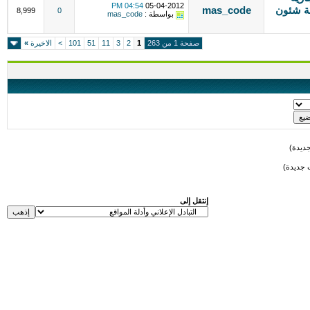
04:54 PM
05-04-2012
بة شئون
mas_code
8,999
0
بواسطة :
mas_code
صفحة 1 من 263
1
2
3
11
51
101
>
الاخيرة
»
ديدة)
 جديدة)
إنتقل إلى