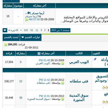
آخر مشاركة
موضوع
مشاركة
أريبيا سيرفر (�...
by
أريبيا سيرفر
-
15
تروني والإعلان للمواقع المختلفة
07:58 AM
02-09-2009
وال والبانرات وغيرها من الوسائل .
صفحة 1 من 263
1
2
3
11
51
101
>
الاخيرة
»
خيارات القسم
ابحث بالقسم
قراءة:
284,291
21-09-2011
التقييم
الكاتب
آخر مشاركة
مشاركة
قراءة
أدلة
01:48 PM
28-10-2009
الويب العربي
17,594
0
بواسطة :
الويب العربي
 )
للتسويق
 وجودكم
19-04-2012
11:42 PM
فتى سلطانه
108,177
22
بواسطة :
فتى سلطانه
قع
سوق المدينة
11:41 PM
19-04-2012
30,448
38
بواسطة :
سوق المدينة المنورة
المنورة