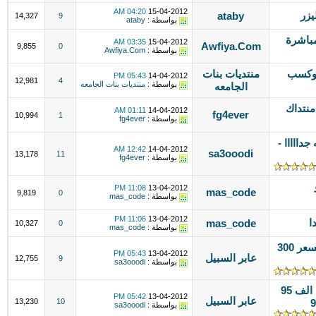
04:20 AM
15-04-2012
يزر
ataby
14,327
9
بواسطة :
ataby
باشرة
03:35 AM
15-04-2012
Awfiya.Com
9,855
0
بواسطة :
Awfiya.Com
 وكسب
منتديات بنات
05:43 PM
14-04-2012
12,981
4
بواسطة :
منتديات بنات الجامعه
الجامعه
منتداك
01:11 AM
14-04-2012
fg4ever
10,994
1
بواسطة :
fg4ever
يسه جدااااا -
12:42 AM
14-04-2012
sa3ooodi
13,178
11
بواسطة :
fg4ever
11:08 PM
13-04-2012
mas_code
9,819
0
بواسطة :
mas_code
11:06 PM
13-04-2012
ا
mas_code
10,327
0
بواسطة :
mas_code
فتحه اجبارية لشات تضمن 6 رومات بسعر 300
05:43 PM
13-04-2012
عابر السبيل
12,755
9
بواسطة :
sa3ooodi
اعلان موقع صدي بنات زواره فوق 15 الف 95
05:42 PM
13-04-2012
عابر السبيل
13,230
10
بواسطة :
sa3ooodi