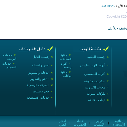
عة الآن »
01:25 AM
.
P
Copyright ©200
أرشيف
-
للأعلى
»
مكتبة
»
خدمات
»
رئيسية المكتبة
»
رئيسية الدليل
الإستايلات
البرمجة
»
أكواد
»
خدمات
»
أدوات الويب ماسترز
»
الأمن والحماية
برمجية
التصميم
»
مكتبة
»
الدعاية والتسويق
»
أدوات المصممين
الهاكات
»
الدعم والتطوير
»
سكربتات متنوعة
»
الشركات الرسمية
»
مجلات إلكترونية
»
حجز دومينات
»
بلوكات متنوعة
»
خدمات الإستضافة
»
ثيمات مختلفة
إتفاقية
قوانين
اعتماد
الدعم
|
|
|
الإستخدام
الإنتساب
العضويات
الفني