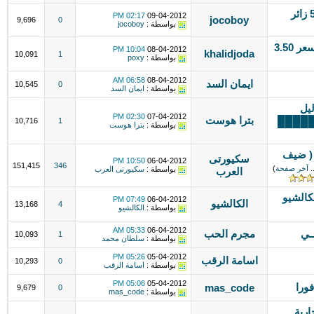
اشترك في مسابقة بنرز واكسب 5000 زائر
02:17 PM
09-04-2012
jocoboy
9,696
0
بواسطة :
jocoboy
كوبونات جوجل ادورد فئة 100 دولار بسعر 3.50
10:04 PM
08-04-2012
khalidjoda
10,091
1
بواسطة :
poxy
06:58 AM
08-04-2012
ايمان السد
10,545
0
بواسطة :
ايمان السد
يل
02:30 PM
07-04-2012
بترا هوست
ن█████
10,716
1
بواسطة :
بترا هوست
 ( ضيف
سكيورتى
10:50 PM
06-04-2012
151,415
346
.
آخر صفحة
)
بواسطة :
سكيورتى العرب
العرب
لكالشيو
07:49 PM
06-04-2012
الكالشيو
13,168
4
بواسطة :
الكالشيو
05:33 AM
06-04-2012
ــي
مجرم الحب
10,093
1
بواسطة :
سلطان محمد
05:26 PM
05-04-2012
اسامة الرقب
10,293
0
بواسطة :
اسامة الرقب
05:06 PM
05-04-2012
ورا
mas_code
9,679
0
بواسطة :
mas_code
ارية