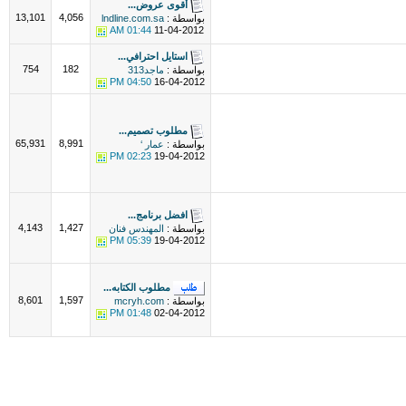
أقوى عروض...
13,101
4,056
بواسطة :
lndline.com.sa
01:44 AM
11-04-2012
استايل احترافي...
754
182
بواسطة :
ماجد313
04:50 PM
16-04-2012
مطلوب تصميم...
65,931
8,991
بواسطة :
عمار ‘
02:23 PM
19-04-2012
افضل برنامج...
4,143
1,427
بواسطة :
المهندس فنان
05:39 PM
19-04-2012
مطلوب الكتابه...
8,601
1,597
بواسطة :
mcryh.com
01:48 PM
02-04-2012