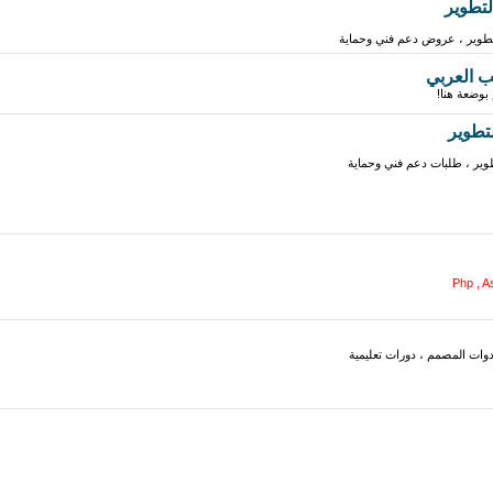
تطوير
وير ، عروض دعم فني وحماية
ب العربي
بوضعة هنا!
تطوير
وير ، طلبات دعم فني وحماية
Php , As
وات المصمم ، دورات تعليمية