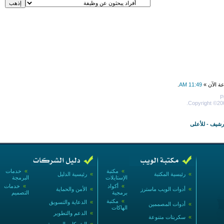
عة الآن »
11:49 AM
.
P
Copyright ©200
أرشيف
-
للأعلى
»
مكتبة
»
خدمات
»
رئيسية المكتبة
»
رئيسية الدليل
الإستايلات
البرمجة
»
أكواد
»
خدمات
»
أدوات الويب ماسترز
»
الأمن والحماية
برمجية
التصميم
»
مكتبة
»
الدعاية والتسويق
»
أدوات المصممين
الهاكات
»
الدعم والتطوير
»
سكربتات متنوعة