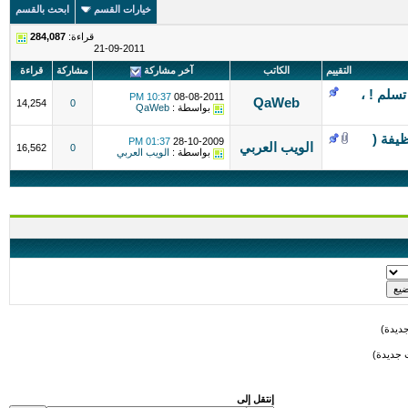
خيارات القسم
ابحث بالقسم
قراءة:
284,087
21-09-2011
التقييم
الكاتب
آخر مشاركة
مشاركة
قراءة
سلم ! ،
10:37 PM
08-08-2011
QaWeb
14,254
0
بواسطة :
QaWeb
يفة (
01:37 PM
28-10-2009
الويب العربي
16,562
0
بواسطة :
الويب العربي
ديدة)
 جديدة)
إنتقل إلى