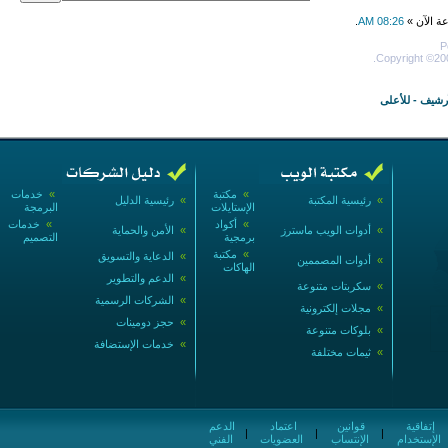
عة الآن »
08:26 AM
.
P
Copyright ©200
أرشيف
-
للأعلى
»
مكتبة
»
خدمات
»
رئيسية المكتبة
»
رئيسية الدليل
الإستايلات
البرمجة
»
أكواد
»
خدمات
»
أدوات الويب ماسترز
»
الأمن والحماية
برمجية
التصميم
»
مكتبة
»
الدعاية والتسويق
»
أدوات المصممين
الهاكات
»
الدعم والتطوير
»
سكربتات متنوعة
»
الشركات الرسمية
»
مجلات إلكترونية
»
حجز دومينات
»
بلوكات متنوعة
»
خدمات الإستضافة
»
ثيمات مختلفة
إتفاقية
قوانين
اعتماد
الدعم
|
|
|
الإستخدام
الإنتساب
العضويات
الفني